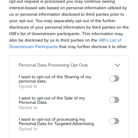
opt-out request is processed you may continue seeing
como ejemplo la APP Medicamento Accesible Plus,
interest-based ads based on personal information utilized by
impulsada por el Consejo General de Colegios Oficiales
us or personal information disclosed to third parties prior to
de Farmacéuticos, Fundación Once y Fundación
your opt-out. You may separately opt-out of the further
Vodafone, con más de 14.000 descargas.
disclosure of your personal information by third parties on the
IAB’s list of downstream participants. This information may
also be disclosed by us to third parties on the
IAB’s List of
Añadir
El Farmacéutico
como fuente preferida
Downstream Participants
that may further disclose it to other
de Google de forma gratuita
third parties.
Mantente informado con las últimas noticias de actualidad.
ACTIVAR AHORA
Personal Data Processing Opt Outs
I want to opt-out of the Sharing of my
personal data.
Opted In
Tags
I want to opt-out of the Sale of my
Personal Data.
esalud
xix congreso nacional farmaceutico
Opted In
Julio Sánchez Fierro
I want to opt-out of processing my
Personal Data for Targeted Advertising.
Opted In