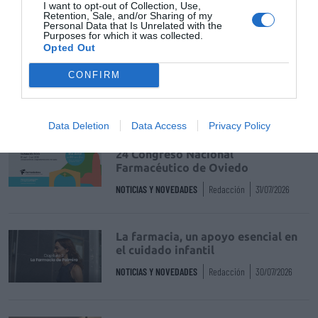
I want to opt-out of Collection, Use,
Destacados
Retention, Sale, and/or Sharing of my
Personal Data that Is Unrelated with the
Purposes for which it was collected.
La venta online de medicamentos
Opted Out
de uso humano: seguridad y
trazabilidad
CONFIRM
DIGITAL
Isabel Marín Moral
28/07/2026
Data Deletion
Data Access
Privacy Policy
Récord de comunicaciones para el
24 Congreso Nacional
Farmacéutico de Oviedo
NOTICIAS Y NOVEDADES
Redacción
31/07/2026
La farmacia, un apoyo esencial en
el cuidado infantil
NOTICIAS Y NOVEDADES
Redacción
30/07/2026