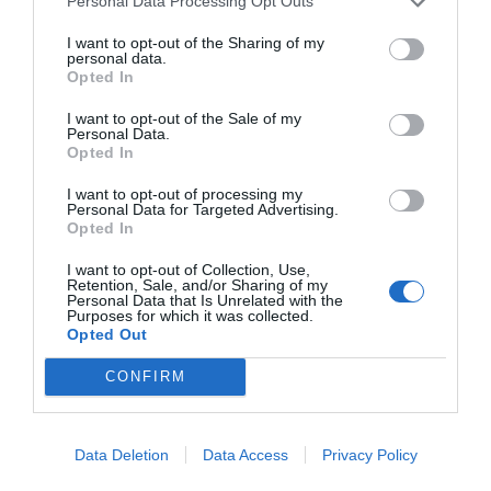
Personal Data Processing Opt Outs
SkinAbsolute Day
antienvejecimiento
I want to opt-out of the Sharing of my
personal data.
FILORGA
Opted In
I want to opt-out of the Sale of my
Personal Data.
Destacados
Opted In
I want to opt-out of processing my
La venta online de medicamentos
Personal Data for Targeted Advertising.
de uso humano: seguridad y
Opted In
trazabilidad
I want to opt-out of Collection, Use,
DIGITAL
Isabel Marín Moral
28/07/2026
Retention, Sale, and/or Sharing of my
Personal Data that Is Unrelated with the
Purposes for which it was collected.
Opted Out
Récord de comunicaciones para el
24 Congreso Nacional
CONFIRM
Farmacéutico de Oviedo
NOTICIAS Y NOVEDADES
Redacción
31/07/2026
Data Deletion
Data Access
Privacy Policy