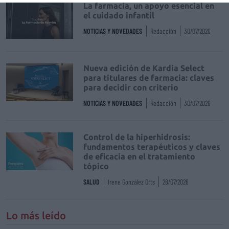
La farmacia, un apoyo esencial en
el cuidado infantil
NOTICIAS Y NOVEDADES
Redacción
30/07/2026
Nueva edición de Kardia Select
para titulares de farmacia: claves
para decidir con criterio
NOTICIAS Y NOVEDADES
Redacción
30/07/2026
Control de la hiperhidrosis:
fundamentos terapéuticos y claves
de eficacia en el tratamiento
tópico
SALUD
Irene González Orts
28/07/2026
Lo más leído