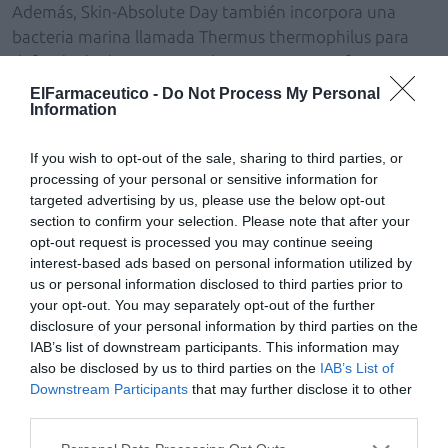
Además, Skin-Absolute Day también incorpora una
bacteria marina llamada Thermus thermophilus para
defender la dermis contra los rayos UVA e infrarrojos,
fructanos extraídos del diente de león para neutralizar
ElFarmaceutico -
Do Not Process My Personal
Information
el efecto de la contaminación ambiental y zafiro blanco
para la luminosidad.
If you wish to opt-out of the sale, sharing to third parties, or
Skin-Absolute Day estará disponible a partir de
processing of your personal or sensitive information for
septiembre y se comercializará en un tarro de 50 ml con
targeted advertising by us, please use the below opt-out
un PVP Rec. de 119 euros.
section to confirm your selection. Please note that after your
opt-out request is processed you may continue seeing
interest-based ads based on personal information utilized by
Añadir
El Farmacéutico
como fuente preferida
us or personal information disclosed to third parties prior to
de Google de forma gratuita
your opt-out. You may separately opt-out of the further
Mantente informado con las últimas noticias de actualidad.
disclosure of your personal information by third parties on the
ACTIVAR AHORA
IAB’s list of downstream participants. This information may
also be disclosed by us to third parties on the
IAB’s List of
Downstream Participants
that may further disclose it to other
Tags
third parties.