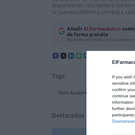
dispersiones coloidales a los na
la nuevaacadémica correrá a carg
Añadir
El Farmacéutico
como 
de forma gratuita
Mantente informado con las últimas no
ElFarmace
Tags
If you wish 
sensitive in
confirm you
Reial Acadèmia de Farmàcia de Cata
continue se
information 
further disc
Destacados
participants
Downstream 
La v