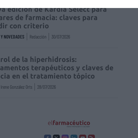
a edición de Kardia Select para
lares de farmacia: claves para
dir con criterio
S Y NOVEDADES
Redacción
30/07/2026
rol de la hiperhidrosis:
amentos terapéuticos y claves de
acia en el tratamiento tópico
Irene González Orts
28/07/2026