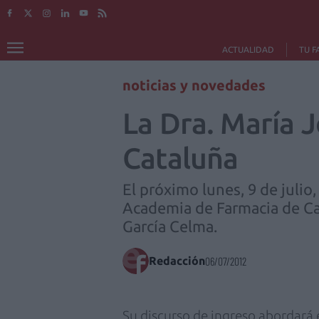
ACTUALIDAD
TU F
noticias y novedades
La Dra. María 
Cataluña
El próximo lunes, 9 de julio
Academia de Farmacia de Cat
García Celma.
Redacción
06/07/2012
Su discurso de ingreso abordará 