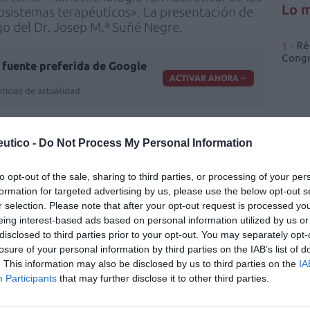
Lo m
nosistemas terapéuticos». La presentación de
o del Dr. Josep M.ª Suñé Negre.
Ré
Congr
fuente preferida de Google
ACTIVAR AHORA
ticias de actualidad.
utico -
Do Not Process My Personal Information
to opt-out of the sale, sharing to third parties, or processing of your per
formation for targeted advertising by us, please use the below opt-out s
r selection. Please note that after your opt-out request is processed y
lunya
María José García Celma
eing interest-based ads based on personal information utilized by us or
disclosed to third parties prior to your opt-out. You may separately opt-
losure of your personal information by third parties on the IAB’s list of
. This information may also be disclosed by us to third parties on the
IA
Participants
that may further disclose it to other third parties.
enta online de medicamentos de