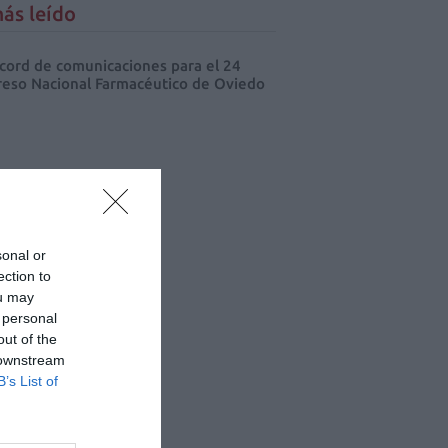
ás leído
cord de comunicaciones para el 24
eso Nacional Farmacéutico de Oviedo
sonal or
ection to
ou may
 personal
out of the
 downstream
B’s List of