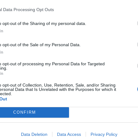
humano: seguridad y trazabilidad
l Data Processing Opt Outs
Isabel Marín Moral
28/07/2026
o opt-out of the Sharing of my personal data.
In
o opt-out of the Sale of my Personal Data.
rd de comunicaciones para el 24
In
reso Nacional Farmacéutico de
edo
to opt-out of processing my Personal Data for Targeted
ing.
In
S Y NOVEDADES
Redacción
31/07/2026
o opt-out of Collection, Use, Retention, Sale, and/or Sharing
ersonal Data that Is Unrelated with the Purposes for which it
lected.
armacia, un apoyo esencial en el
Out
ado infantil
CONFIRM
S Y NOVEDADES
Redacción
30/07/2026
Data Deletion
Data Access
Privacy Policy