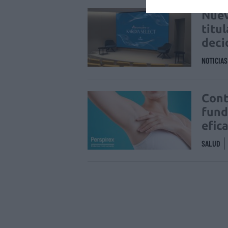
Nuev
titu
deci
NOTICIA
Cont
fund
efic
SALUD