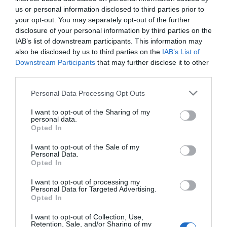
María Elena Serrano Tejeda como vocales del Consejo.
us or personal information disclosed to third parties prior to
your opt-out. You may separately opt-out of the further
Cofares cerró 2019 con unos ingresos totales de 3.428
disclosure of your personal information by third parties on the
millones de euros, un 3,2% más respecto al año
IAB’s list of downstream participants. This information may
anterior, lo que supone una cifra de negocio récord en
also be disclosed by us to third parties on the
IAB’s List of
su historia. El beneficio antes de impuestos se
Downstream Participants
that may further disclose it to other
third parties.
incrementó en un 26,2%, situándose en los 15,4
millones de euros.
Personal Data Processing Opt Outs
I want to opt-out of the Sharing of my
Añadir
El Farmacéutico
como fuente preferida
personal data.
de Google de forma gratuita
Opted In
Mantente informado con las últimas noticias de actualidad.
ACTIVAR AHORA
I want to opt-out of the Sale of my
Personal Data.
Opted In
I want to opt-out of processing my
Tags
Personal Data for Targeted Advertising.
Opted In
Eduardo Pastor
I want to opt-out of Collection, Use,
Cofares
Retention, Sale, and/or Sharing of my