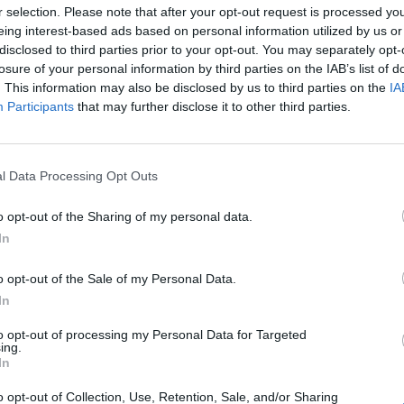
ticias de actualidad.
r selection. Please note that after your opt-out request is processed y
eing interest-based ads based on personal information utilized by us or
disclosed to third parties prior to your opt-out. You may separately opt-
losure of your personal information by third parties on the IAB’s list of
. This information may also be disclosed by us to third parties on the
IA
Participants
that may further disclose it to other third parties.
Alzheimer
l Data Processing Opt Outs
o opt-out of the Sharing of my personal data.
In
o opt-out of the Sale of my Personal Data.
enta online de medicamentos de
In
humano: seguridad y trazabilidad
to opt-out of processing my Personal Data for Targeted
Isabel Marín Moral
28/07/2026
ing.
In
o opt-out of Collection, Use, Retention, Sale, and/or Sharing