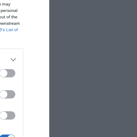
ou may
 personal
out of the
 downstream
B’s List of