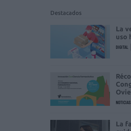
Destacados
La v
uso 
DIGITAL
Réco
Cong
Ovi
NOTICIA
La f