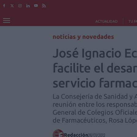
ACTUALIDAD
TU F
noticias y novedades
José Ignacio E
facilite el desa
servicio farma
La Consejería de Sanidad y 
reunión entre los responsa
General de Colegios Oficial
de Farmacéuticos, Rosa Lópe
Redacción
26/01/2012