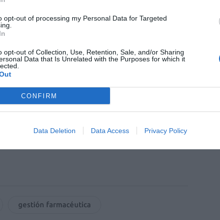
o de pacientes crónicos polimedicados, la
centros sociosanitarios, el control de
to opt-out of processing my Personal Data for Targeted
ing.
s muchas posibles acciones conjuntas. «Desde
In
ente satisfechos de cómo se está colaborando
o opt-out of Collection, Use, Retention, Sale, and/or Sharing
tes, en el cual las farmacias están haciendo
ersonal Data that Is Unrelated with the Purposes for which it
lected.
hániz.
Out
CONFIRM
fuente preferida de Google
ACTIVAR AHORA
ticias de actualidad.
Data Deletion
Data Access
Privacy Policy
gestión farmacéutica