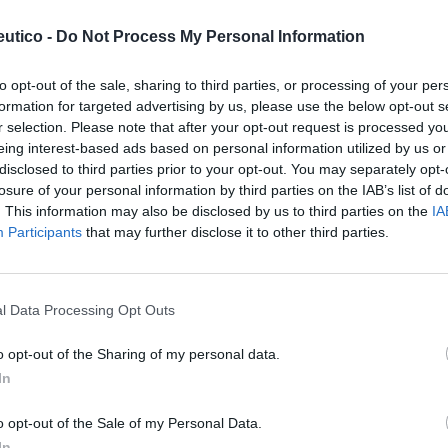
os contemplados en el acuerdo profesional
utico -
Do Not Process My Personal Information
a de atención farmacéutica del Consejo
stra visión sobre el rol del farmacéutico
to opt-out of the sale, sharing to third parties, or processing of your per
lud moderno. Hay un camino que recorrer y
formation for targeted advertising by us, please use the below opt-out s
iencia que se viene acumulando estos años
r selection. Please note that after your opt-out request is processed y
eing interest-based ads based on personal information utilized by us or
e trabajar en la extensión de estas
disclosed to third parties prior to your opt-out. You may separately opt-
tica a la totalidad de las farmacias. Este es
losure of your personal information by third parties on the IAB’s list of
 profundidad, pues lo necesita el sistema de
. This information may also be disclosed by us to third parties on the
IA
Participants
that may further disclose it to other third parties.
ániz.
eguridad del medicamento son algunas de las
l Data Processing Opt Outs
, resaltó Carmen Peña, para quien «la red
 el sistema de salud en un lugar idóneo para
o opt-out of the Sharing of my personal data.
en la efectividad del medicamento». Tanto
In
onsejería de Sanidad y Asuntos Sociales se
ra acometer programas que aborden de un
o opt-out of the Sale of my Personal Data.
In