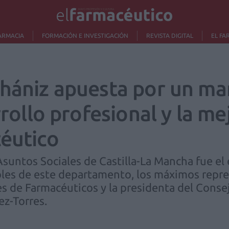
ARMACIA
FORMACIÓN E INVESTIGACIÓN
REVISTA DIGITAL
EL FA
chániz apuesta por un ma
rrollo profesional y la me
céutico
Asuntos Sociales de Castilla-La Mancha fue el
bles de este departamento, los máximos repr
es de Farmacéuticos y la presidenta del Con
z-Torres.