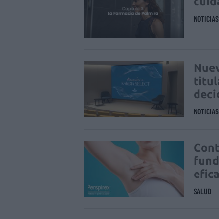
cuid
NOTICIA
Nuev
titu
deci
NOTICIA
Cont
fund
efic
SALUD