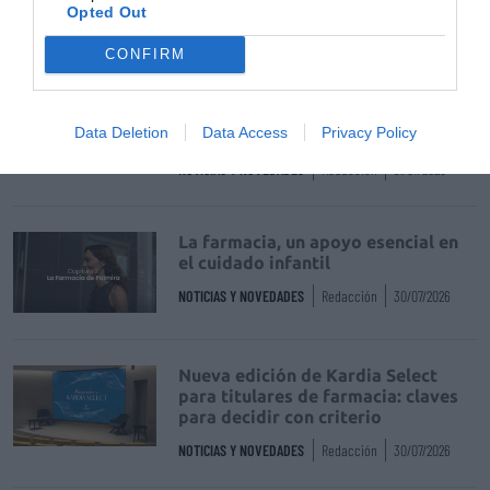
Opted Out
DIGITAL
Isabel Marín Moral
28/07/2026
CONFIRM
Récord de comunicaciones para el
24 Congreso Nacional
Data Deletion
Data Access
Privacy Policy
Farmacéutico de Oviedo
NOTICIAS Y NOVEDADES
Redacción
31/07/2026
La farmacia, un apoyo esencial en
el cuidado infantil
NOTICIAS Y NOVEDADES
Redacción
30/07/2026
Nueva edición de Kardia Select
para titulares de farmacia: claves
para decidir con criterio
NOTICIAS Y NOVEDADES
Redacción
30/07/2026