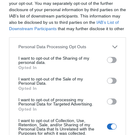
Mantente informado con las últimas noticias de actualidad.
your opt-out. You may separately opt-out of the further
ACTIVAR AHORA
disclosure of your personal information by third parties on the
IAB’s list of downstream participants. This information may
also be disclosed by us to third parties on the
IAB’s List of
Downstream Participants
that may further disclose it to other
Tags
third parties.
Personal Data Processing Opt Outs
Joan Uriach Marsal
I want to opt-out of the Sharing of my
personal data.
Facultad de Farmacia y Ciencias de la Alimentación
Opted In
de la Universidad de Barcelona
I want to opt-out of the Sale of my
Universidad de Barcelona
Personal Data.
Opted In
I want to opt-out of processing my
Personal Data for Targeted Advertising.
Destacados
Opted In
La venta online de medicamentos
I want to opt-out of Collection, Use,
Retention, Sale, and/or Sharing of my
de uso humano: seguridad y
Personal Data that Is Unrelated with the
trazabilidad
Purposes for which it was collected.