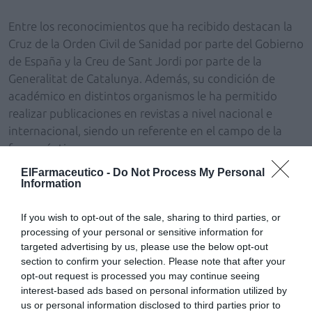
Entre los reconocimientos que ha recibido destacan la
Cruz de la Orden Civil de Sanidad por parte del Gobierno
de España y la Creu de Sant Jordi por parte de la
Generalitat de Catalunya. Además, su condición de
académico en distintos organismos le ha permitido
realizar publicaciones en revistas a nivel nacional e
internacional, siendo un referente en el campo de la
farmacéutica.
ElFarmaceutico -
Do Not Process My Personal
En 1988 creó la Fundación Uriach 1838, dedicada a
Information
preservar, divulgar y promover el conocimiento y la
investigación científica de la Historia de las Ciencias de
If you wish to opt-out of the sale, sharing to third parties, or
la Salud y que dispone de la mayor biblioteca privada de
processing of your personal or sensitive information for
targeted advertising by us, please use the below opt-out
España en su campo.
section to confirm your selection. Please note that after your
opt-out request is processed you may continue seeing
Añadir
El Farmacéutico
como fuente preferida
interest-based ads based on personal information utilized by
de Google de forma gratuita
us or personal information disclosed to third parties prior to