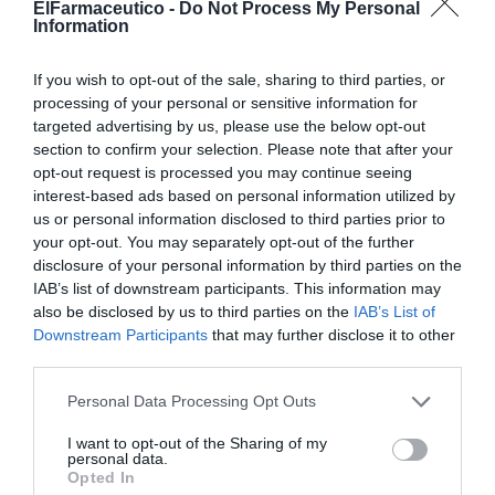
ElFarmaceutico -
Do Not Process My Personal
Information
– Vocal Rural: José Medina.
If you wish to opt-out of the sale, sharing to third parties, or
– Vocal de Formación Continuada: Rafael García.
processing of your personal or sensitive information for
targeted advertising by us, please use the below opt-out
– Vocal de Formulación: Nuria Mérida.
section to confirm your selection. Please note that after your
opt-out request is processed you may continue seeing
– Vocal de Optica: Luis Cespedosa.
interest-based ads based on personal information utilized by
us or personal information disclosed to third parties prior to
– Vocal de AIimentación: María Jesús Coronado.
your opt-out. You may separately opt-out of the further
disclosure of your personal information by third parties on the
– Vocal de Oficinas de Farmacia: Javier Nieto.
IAB’s list of downstream participants. This information may
also be disclosed by us to third parties on the
IAB’s List of
Downstream Participants
that may further disclose it to other
– Vocal de Nuevas Tecnologías: Maruja Conejo.
third parties.
– Vocal de Adjuntos: José G. López.
Personal Data Processing Opt Outs
– Vocal de Análisis Clínicos: Rocío López.
I want to opt-out of the Sharing of my
personal data.
Opted In
– Vocal de Ortopedia: Juan de Dios Megías.