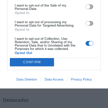
I want to opt-out of the Sale of my
Personal Data.
Añadir
El Farmacéutico
como fuente preferida
Opted In
de Google de forma gratuita
Mantente informado con las últimas noticias de actualidad.
I want to opt-out of processing my
Personal Data for Targeted Advertising.
ACTIVAR AHORA
Opted In
I want to opt-out of Collection, Use,
Retention, Sale, and/or Sharing of my
Personal Data that Is Unrelated with the
Tags
Purposes for which it was collected.
Opted Out
presidente
CONFIRM
Colegio Oficial de Farmacéuticos de Málaga
Data Deletion
Data Access
Privacy Policy
Javier Tudela
Destacados