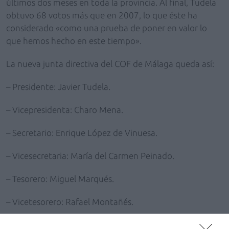
últimos dos meses en toda la provincia. Al final, Tudela
obtuvo 68 votos más que en 2007, lo que éste ha
considerado «como una prueba de poner en valor lo
que hemos hecho en este tiempo».
La nueva junta directiva del COF de Málaga queda así:
– Presidente: Javier Tudela.
– Vicepresidenta: Charo Mena.
– Secretario: Enrique López de Vinuesa.
– Vicesecretaria: María del Carmen Peinado.
– Tesorero: Miguel Marqués.
– Vicetesorero: Rafael Montañés.
– Vocal de Distribución: Juan González.