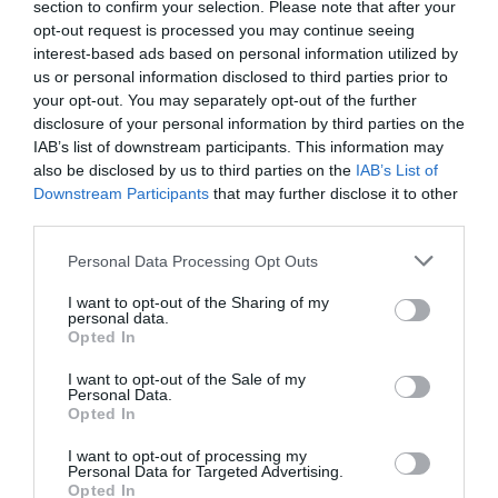
section to confirm your selection. Please note that after your
Los participantes destacaron la necesidad de liderazgos
opt-out request is processed you may continue seeing
capaces de gestionar la transformación y adaptarse a
interest-based ads based on personal information utilized by
us or personal information disclosed to third parties prior to
los cambios que está experimentando la industria. En
your opt-out. You may separately opt-out of the further
este sentido,
Lara Gris, de Bayer
, señaló que “en un
disclosure of your personal information by third parties on the
entorno cada vez más automatizado, el factor humano
IAB’s list of downstream participants. This information may
seguirá marcando la diferencia. La tecnología hará más
also be disclosed by us to third parties on the
IAB’s List of
eficientes a los profesionales del marketing, pero
Downstream Participants
that may further disclose it to other
third parties.
habilidades como el pensamiento estratégico, la
creatividad, la curiosidad, la colaboración y la empatía
Personal Data Processing Opt Outs
seguirán siendo sus mayores ventajas competitivas”.
I want to opt-out of the Sharing of my
personal data.
Asimismo, pusieron el foco en la importancia de atraer y
Opted In
desarrollar el talento que liderará el futuro del sector.
En este sentido,
I want to opt-out of the Sale of my
Elina Crespí
destacó que “en
Personal Data.
AstraZeneca
apostamos por el talento joven porque
Opted In
son ellos quienes impulsarán la innovación científica
I want to opt-out of processing my
que transformará el futuro de la salud global. Mi
Personal Data for Targeted Advertising.
consejo: formación continua, curiosidad científica y
Opted In