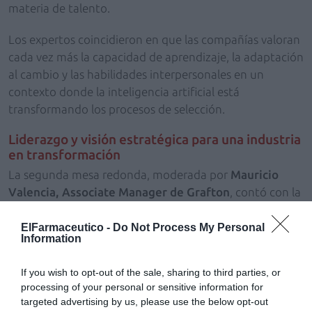
materia de talento.
Los expertos coincidieron en que las compañías valoran
cada vez más la capacidad de aprendizaje, la adaptación
al cambio y las habilidades interpersonales en un
contexto donde la inteligencia artificial está
transformando los procesos de selección.
Liderazgo y visión estratégica para una industria
en transformación
La segunda mesa redonda, moderada por
Mauricio
Valencia, Associate Manager de Grafton
, contó con la
participación de
Lara Gris, Marketing Manager de
Bayer
;
Marcin Kozaezewski, director médico de Leo
ElFarmaceutico -
Do Not Process My Personal
Information
Pharma
;
Nacho Ferreiro, Talent Acquisition
Management de Palex
;
Clara González, Talent &
If you wish to opt-out of the sale, sharing to third parties, or
Culture Sr Specialist de Mesoestetic
; y
Elina Crespí,
processing of your personal or sensitive information for
Talent Acquisition Lead de AstraZeneca
.
targeted advertising by us, please use the below opt-out