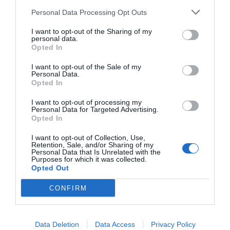
Rector del Grupo Cofares.
Personal Data Processing Opt Outs
El seminario se celebrará en Edificio del Rectorado de la
I want to opt-out of the Sharing of my
Universidad de Alcalá de Henares, que está catalogado
personal data.
Opted In
por la UNESCO como Patrimonio de la Humanidad. En
su organización participa la Fundación Pharmaceutical
I want to opt-out of the Sale of my
Personal Data.
Care España, en colaboración con la Fundación Víctor
Opted In
Grífols.
I want to opt-out of processing my
Personal Data for Targeted Advertising.
Para más información, ponerse en contacto con la
Opted In
secretaría técnica del seminario a través del correo
I want to opt-out of Collection, Use,
electrónico secretaria.phc@gmail.com o del teléfono
Retention, Sale, and/or Sharing of my
630 904 143.
Personal Data that Is Unrelated with the
Purposes for which it was collected.
Opted Out
Añadir
El Farmacéutico
como fuente preferida
CONFIRM
de Google de forma gratuita
Mantente informado con las últimas noticias de actualidad.
ACTIVAR AHORA
Data Deletion
Data Access
Privacy Policy