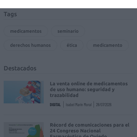
Tags
medicamentos
seminario
derechos humanos
ética
medicamento
Destacados
La venta online de medicamentos
de uso humano: seguridad y
trazabilidad
DIGITAL
Isabel Marín Moral
28/07/2026
Récord de comunicaciones para el
24 Congreso Nacional
Farmacéutico de Oviedo