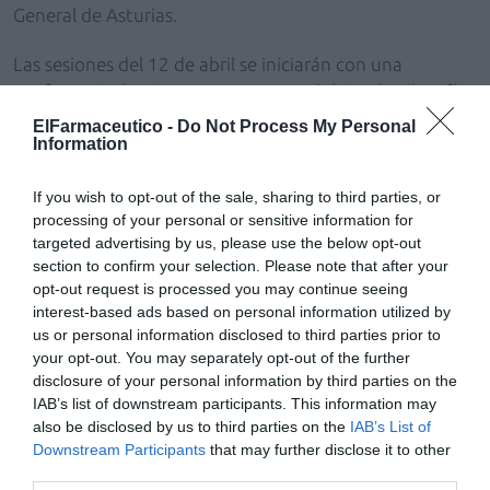
General de Asturias.
Las sesiones del 12 de abril se iniciarán con una
conferencia de Victoria Camps, catedrática de Filosofía
Moral de la Universidad Autónoma de Barcelona y
ElFarmaceutico -
Do Not Process My Personal
Information
presidenta de la Fundación Víctor Grífols, sobre «Bases
éticas del estado de bienestar y crisis actual».
If you wish to opt-out of the sale, sharing to third parties, or
processing of your personal or sensitive information for
A continuación está previsto cerrar el seminario con una
targeted advertising by us, please use the below opt-out
mesa en la que se abordarán cuestiones actuales sobre
section to confirm your selection. Please note that after your
la relación entre los medicamentos y el deporte, la
opt-out request is processed you may continue seeing
sexualidad y la estética. En la mesa participarán José-
interest-based ads based on personal information utilized by
Fernando Jiménez, profesor de la Facultad de Ciencias
us or personal information disclosed to third parties prior to
del Deporte de la Universidad de Castilla-La Mancha;
your opt-out. You may separately opt-out of the further
disclosure of your personal information by third parties on the
Miguel Ángel Huertas, jefe del Servicio de Ginecología y
IAB’s list of downstream participants. This information may
Obstetricia del Hospital Universitario de Getafe
also be disclosed by us to third parties on the
IAB’s List of
(Madrid), y Soledad Muelas, farmacéutica, gerente del
Downstream Participants
that may further disclose it to other
centro de estética Tcuida y vicesecretaria del Consejo
third parties.