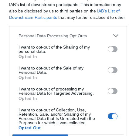
plataforma de compra digital fmasonline.com. El
IAB’s list of downstream participants. This information may
objetivo de esta nueva rotulación es aportar más
also be disclosed by us to third parties on the
IAB’s List of
visibilidad para que las farmacias se identifiquen con
Downstream Participants
that may further disclose it to other
third parties.
Hefame.
Personal Data Processing Opt Outs
Añadir
El Farmacéutico
como fuente preferida
I want to opt-out of the Sharing of my
de Google de forma gratuita
personal data.
Mantente informado con las últimas noticias de actualidad.
Opted In
ACTIVAR AHORA
I want to opt-out of the Sale of my
Personal Data.
Opted In
Tags
I want to opt-out of processing my
Personal Data for Targeted Advertising.
Opted In
medioambiente
Grupo HEFAME
I want to opt-out of Collection, Use,
Retention, Sale, and/or Sharing of my
Personal Data that Is Unrelated with the
Purposes for which it was collected.
Destacados
Opted Out