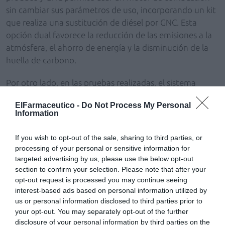
sin cambiar sus parámetros de uso, incorporando un kit
que realiza una sustitución de diésel por GNC. Esta
opción dual favorece la reducción de las emisiones a la
atmósfera, el ahorro de energía y la disminución de la
huella de carbono.
Por otro lado, en las pruebas realizadas, el sistema
escogido para los vehículos de Hefame registra unos
ElFarmaceutico -
Do Not Process My Personal
parámetros de emisiones de un 12% menos de CO2, un
Information
30% menos de óxido de nitrógeno y un 37% por debajo
de partículas.
If you wish to opt-out of the sale, sharing to third parties, or
processing of your personal or sensitive information for
Nueva rotulación
targeted advertising by us, please use the below opt-out
section to confirm your selection. Please note that after your
Los vehículos transformados también han estrenado
opt-out request is processed you may continue seeing
rotulación para incluir, por primera vez, en el mismo
interest-based ads based on personal information utilized by
us or personal information disclosed to third parties prior to
vehículo, las imágenes de las tres marcas de la
your opt-out. You may separately opt-out of the further
cooperativa: Grupo Hefame, Interapothek y su
disclosure of your personal information by third parties on the