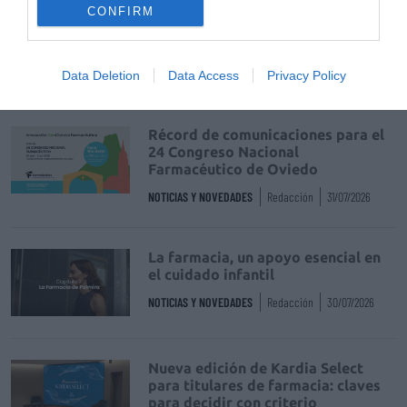
La venta online de medicamentos
CONFIRM
de uso humano: seguridad y
trazabilidad
DIGITAL
Isabel Marín Moral
28/07/2026
Data Deletion
Data Access
Privacy Policy
Récord de comunicaciones para el
24 Congreso Nacional
Farmacéutico de Oviedo
NOTICIAS Y NOVEDADES
Redacción
31/07/2026
La farmacia, un apoyo esencial en
el cuidado infantil
NOTICIAS Y NOVEDADES
Redacción
30/07/2026
Nueva edición de Kardia Select
para titulares de farmacia: claves
para decidir con criterio