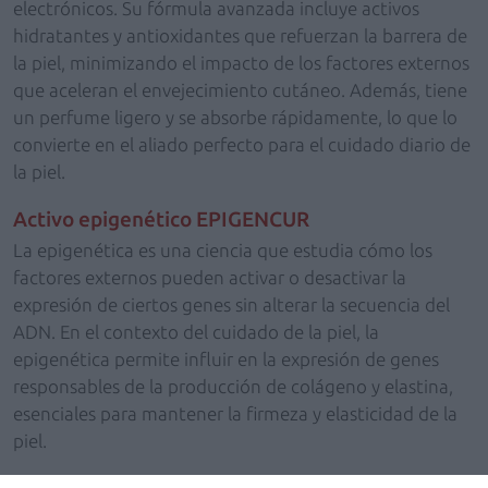
electrónicos. Su fórmula avanzada incluye activos
hidratantes y antioxidantes que refuerzan la barrera de
la piel, minimizando el impacto de los factores externos
que aceleran el envejecimiento cutáneo. Además, tiene
un perfume ligero y se absorbe rápidamente, lo que lo
convierte en el aliado perfecto para el cuidado diario de
la piel.
Activo epigenético EPIGENCUR
La epigenética es una ciencia que estudia cómo los
factores externos pueden activar o desactivar la
expresión de ciertos genes sin alterar la secuencia del
ADN. En el contexto del cuidado de la piel, la
epigenética permite influir en la expresión de genes
responsables de la producción de colágeno y elastina,
esenciales para mantener la firmeza y elasticidad de la
piel.