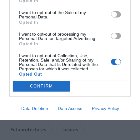
Opted In
Además, HD Suncare Aqua Emulsion SPF50 cuenta con
I want to opt-out of the Sale of my
Personal Data.
los siguientes activos específicos:
Opted In
ACTIVO ANTIPOLUCIÓN: protege la piel de los
I want to opt-out of processing my
contaminantes del medio ambiente.
Personal Data for Targeted Advertising.
Opted In
PÉPTIDOS HIDRATANTES: mantienen la piel hidratada
y saludable.
I want to opt-out of Collection, Use,
Retention, Sale, and/or Sharing of my
Personal Data that Is Unrelated with the
Añadir
El Farmacéutico
como fuente preferida
Purposes for which it was collected.
de Google de forma gratuita
Opted Out
Mantente informado con las últimas noticias de actualidad.
ACTIVAR AHORA
CONFIRM
Data Deletion
Data Access
Privacy Policy
Tags
Fotoprotectores
solares