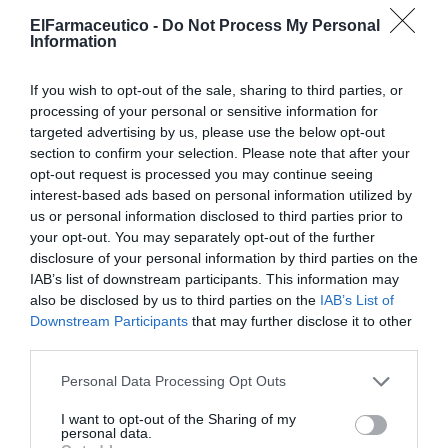
HD Suncare Aqua Emulsion SPF50 utiliza el activo
ElFarmaceutico -
Do Not Process My Personal
epigenético EPIGENCUR que minimiza el impacto de los
Information
factores externos que aceleran el envejecimiento
cutáneo, previene la degradación de elastina y
If you wish to opt-out of the sale, sharing to third parties, or
colágeno, y evita la pérdida de la función barrera de la
processing of your personal or sensitive information for
piel. Esta acción epigenética proporciona una
targeted advertising by us, please use the below opt-out
section to confirm your selection. Please note that after your
fotoprotección antiedad global, abordando no solo la
opt-out request is processed you may continue seeing
protección solar, sino también el tratamiento de los
interest-based ads based on personal information utilized by
signos del envejecimiento.
us or personal information disclosed to third parties prior to
your opt-out. You may separately opt-out of the further
Ingredientes
disclosure of your personal information by third parties on the
Todos los solares de HD contienen los siguientes
IAB’s list of downstream participants. This information may
also be disclosed by us to third parties on the
IAB’s List of
ingredientes activos:
Downstream Participants
that may further disclose it to other
third parties.
SUN·CARE SHIELD: escudo frente a los radicales libres
generados por UVA, IR y luz visible.
Personal Data Processing Opt Outs
BLUE LIGHT SHIELD: filtro biológico contra la luz azul.
EPIGENCUR: activo epigenético que protege de los
I want to opt-out of the Sharing of my
personal data.
efectos del estrés oxidativo en la piel.