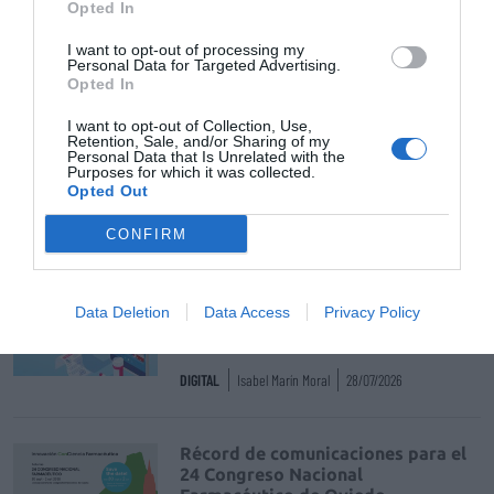
Opted In
NOTICIAS Y NOVEDADES
Redacción
01/03/2021
I want to opt-out of processing my
Personal Data for Targeted Advertising.
Opted In
HD Epilift, efecto lifting inmediato
I want to opt-out of Collection, Use,
NOTICIAS Y NOVEDADES
Redacción
14/10/2020
Retention, Sale, and/or Sharing of my
Personal Data that Is Unrelated with the
Purposes for which it was collected.
Opted Out
CONFIRM
Destacados
La venta online de medicamentos
Data Deletion
Data Access
Privacy Policy
de uso humano: seguridad y
trazabilidad
DIGITAL
Isabel Marín Moral
28/07/2026
Récord de comunicaciones para el
24 Congreso Nacional