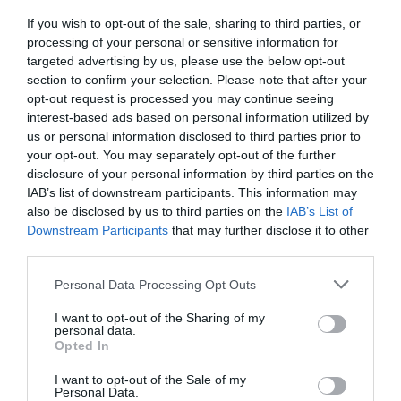
Mantente informado con las últimas noticias de actualidad.
ACTIVAR AHORA
If you wish to opt-out of the sale, sharing to third parties, or
processing of your personal or sensitive information for
targeted advertising by us, please use the below opt-out
section to confirm your selection. Please note that after your
Tags
opt-out request is processed you may continue seeing
interest-based ads based on personal information utilized by
us or personal information disclosed to third parties prior to
dermatología
Hidratación piel
your opt-out. You may separately opt-out of the further
disclosure of your personal information by third parties on the
IAB’s list of downstream participants. This information may
Otras noticias destacadas
also be disclosed by us to third parties on the
IAB’s List of
Downstream Participants
that may further disclose it to other
third parties.
HD BOTULIFT sérum para reducir
las líneas de expresión
Personal Data Processing Opt Outs
NOTICIAS Y NOVEDADES
Redacción
18/06/2021
I want to opt-out of the Sharing of my
personal data.
Opted In
Lanzamiento de HD sun care, una
I want to opt-out of the Sale of my
línea para prevenir y tratar los
Personal Data.
signos del envejecimiento