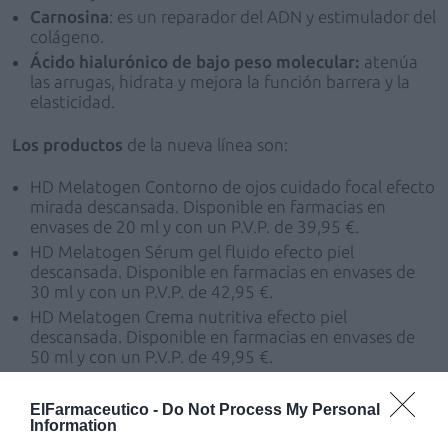
Carnosina
: es un reparador del ADN y estimulador del
colágeno.
Ácido hialurónico de bajo peso molecular:
atenúa
las arrugas, hidrata y mejora la función barrera y la
elasticidad.
Los productos
de la nueva línea son:
HD Melatogen Contorno de ojos cuidado focal efecto
mirada descansada. Disponible en farmacias en
envases de 20 ml y con un P.V.P. de 39,95 €.
HD Melatogen Sérum gel fluido efecto piel
descansada. Disponible en farmacias en envases de
30 ml y con un P.V.P. de 42,95 €.
HD Melatogen Crema nutritiva efecto piel
descansada. Disponible en farmacias en envases de
50 ml y con un P.V.P. de 49,95 €.
ElFarmaceutico -
Do Not Process My Personal
Añadir
El Farmacéutico
como fuente preferida
Information
de Google de forma gratuita