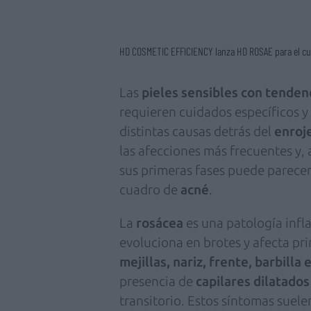
HD COSMETIC EFFICIENCY lanza HD ROSAE para el cui
Las
pieles sensibles con tendenci
requieren cuidados específicos 
distintas causas detrás del
enroj
las afecciones más frecuentes y,
sus primeras fases puede parec
cuadro de
acné
.
La
rosácea
es una patología infl
evoluciona en brotes y afecta pri
mejillas, nariz, frente, barbilla
presencia de
capilares dilatados
transitorio. Estos síntomas suel