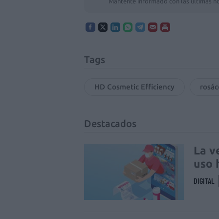
Mantente informado con las últimas no
Tags
HD Cosmetic Efficiency
rosác
Destacados
La v
uso 
DIGITAL