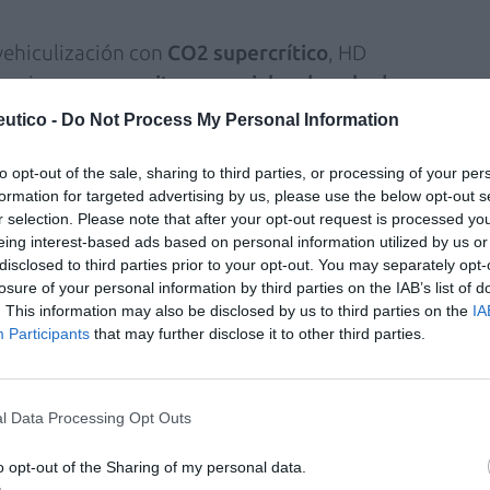
vehiculización con
CO2 supercrítico
, HD
ivo incorpora
aceites esenciales de palo de
raniol)
. Estos aceites se vehiculizan para
utico -
Do Not Process My Personal Information
 aceites esenciales y mejorar su penetración en
to opt-out of the sale, sharing to third parties, or processing of your per
formation for targeted advertising by us, please use the below opt-out s
r selection. Please note that after your opt-out request is processed y
z, farmacéutico y formador de
HD Cosmetic
eing interest-based ads based on personal information utilized by us or
ción de tecnologías avanzadas de extracción y
disclosed to third parties prior to your opt-out. You may separately opt-
es, permiten optimizar la eficacia y la
losure of your personal information by third parties on the IAB’s list of
. This information may also be disclosed by us to third parties on the
IA
les altamente reactivas. Nuestro método de
Participants
that may further disclose it to other third parties.
 de aceites esenciales de alta pureza,
 compuestos bioactivos y eliminando residuos
ctivos son vehiculizados mediante sistemas
l Data Processing Opt Outs
ponibilidad, modulan su liberación
o opt-out of the Sharing of my personal data.
idad cutánea. En el caso de la Emulsión