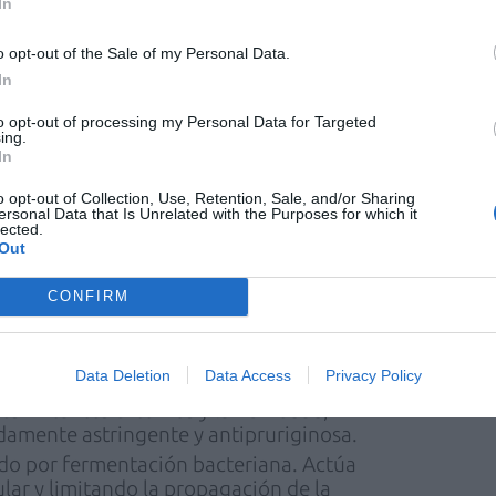
In
ia tecnológica se combina con activos de
a y protectora, permitiendo actuar de forma
o opt-out of the Sale of my Personal Data.
nismos implicados en la piel sensible y con
In
ases de alta reactividad".
to opt-out of processing my Personal Data for Targeted
ing.
In
y disminuye la
sensibilidad cutánea
.
o opt-out of Collection, Use, Retention, Sale, and/or Sharing
ersonal Data that Is Unrelated with the Purposes for which it
cutánea
.
lected.
nen y refuerzan la
barrera cutánea
.
Out
izados protegen la superficie cutánea y calman
CONFIRM
 para ayudarla a recuperar el equilibrio.
Data Deletion
Data Access
Privacy Policy
 zinc se adhiere a la superficie de la piel y la
s irritantes externos y la humedad,
amente astringente y antipruriginosa.
ido por fermentación bacteriana. Actúa
lar y limitando la propagación de la