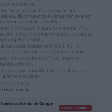
esiones externas.
ceite esencial vehiculizado con acción
cutánea, disminuyendo la sensación de ardor
olerancia en pieles sensibles.
 vehiculizado para mejorar la penetración y
 acción hidratante, regenerante y antiséptica,
 protegiendo la piel.
: actúa sobre receptores KNCK3, 9 y 18
dor y picor, produciendo efecto calmante.
eral con acción barrera física, absorbe
itantes externos.
la con acción antiinflamatoria, calmante e
 la barrera cutánea.
y antioxidante.
ctivos únicas
fuente preferida de Google
ACTIVAR AHORA