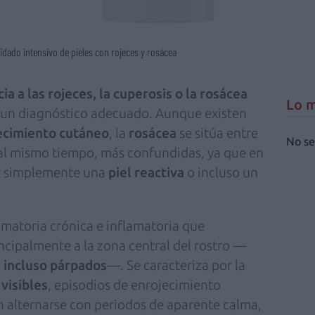
dado intensivo de pieles con rojeces y rosácea
a a las rojeces, la cuperosis o la rosácea
Lo m
y un diagnóstico adecuado. Aunque existen
ecimiento cutáneo
, la
rosácea
se sitúa entre
No se
 al mismo tiempo, más confundidas, ya que en
er simplemente una
piel reactiva
o incluso un
amatoria crónica e inflamatoria que
ncipalmente a la zona central del rostro —
 e incluso párpados
—. Se caracteriza por la
 visibles
, episodios de enrojecimiento
en alternarse con periodos de aparente calma,