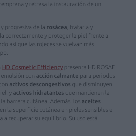
n temprana y retrasa la instauración de un
 y progresiva de la
rosácea
, tratarla y
la correctamente y proteger la piel frente a
do así que las rojeces se vuelvan más
mpo.
a
HD Cosmetic Efficiency
presenta HD ROSAE
a emulsión con
acción calmante
para periodos
 con
activos descongestivos
que disminuyen
iel; y
activos hidratantes
que mantienen la
n la barrera cutánea. Además, los
aceites
n la superficie cutánea en pieles sensibles e
a a recuperar su equilibrio. Su uso está
.