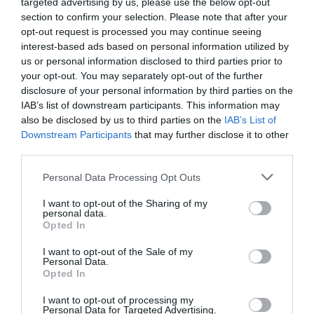
targeted advertising by us, please use the below opt-out
una representación gráfica del pulso que ayuda a
section to confirm your selection. Please note that after your
visualizar la estabilidad de la medición y contribuye a
opt-out request is processed you may continue seeing
interpretar con mayor confianza los resultados
interest-based ads based on personal information utilized by
obtenidos.
us or personal information disclosed to third parties prior to
your opt-out. You may separately opt-out of the further
Diseño intuitivo y resultados en segundos
disclosure of your personal information by third parties on the
IAB’s list of downstream participants. This information may
El
Oxímetro de Pulso Veroval®
destaca por su
also be disclosed by us to third parties on the
IAB’s List of
facilidad de uso gracias a un diseño compacto y portátil
Downstream Participants
that may further disclose it to other
que permite realizar mediciones con solo pulsar un
third parties.
botón. El dispositivo ofrece resultados en pocos
Personal Data Processing Opt Outs
segundos y cuenta con
pantalla multidireccional en
color
, indicador de batería baja y sistema de aviso
I want to opt-out of the Sharing of my
personal data.
cuando el dedo no está correctamente colocado.
Opted In
Entre sus principales características destacan:
I want to opt-out of the Sale of my
Personal Data.
Opted In
Medición de saturación de oxígeno (SpO₂).
Medición de frecuencia cardíaca.
I want to opt-out of processing my
Personal Data for Targeted Advertising.
Índice de perfusión (IP).