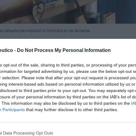
 campaña para impulsar la fitoterapia en las farmacias
o la directora de marketing de Hefame, Isabel
utico -
Do Not Process My Personal Information
Lo m
a campaña se incluye que las farmacias «ayuden
ación sobre la utilidad de la fitoterapia y los
to opt-out of the sale, sharing to third parties, or processing of your per
No se
formation for targeted advertising by us, please use the below opt-out s
s digestivas o de la flora intestinal,
r selection. Please note that after your opt-out request is processed y
sas, así como en alergias, asma e incluso
eing interest-based ads based on personal information utilized by us or
disclosed to third parties prior to your opt-out. You may separately opt-
losure of your personal information by third parties on the IAB’s list of
. This information may also be disclosed by us to third parties on the
IA
ntribuye a la diversificación del modelo
Participants
that may further disclose it to other third parties.
ceso de los pacientes a los productos
l Data Processing Opt Outs