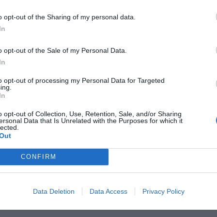
fuente preferida de Google
ACTIVAR AHORA
o opt-out of the Sharing of my personal data.
ticias de actualidad.
In
o opt-out of the Sale of my Personal Data.
In
to opt-out of processing my Personal Data for Targeted
ing.
In
s
fisioterapia
Grupo HEFAME
o opt-out of Collection, Use, Retention, Sale, and/or Sharing
ersonal Data that Is Unrelated with the Purposes for which it
lected.
Out
CONFIRM
enta online de medicamentos de
humano: seguridad y trazabilidad
Data Deletion
Data Access
Privacy Policy
Isabel Marín Moral
28/07/2026