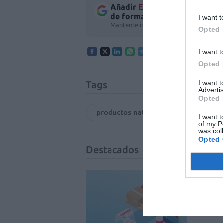
Añadir
El Farmacéutico
como 
de forma gratuita
I want t
Mantente informado con las últimas no
Opted 
I want t
Opted 
I want 
Tags
Advertis
Opted 
productos naturales
farmacia
I want t
of my P
was col
Opted 
Destacados
La v
uso 
DIGITAL