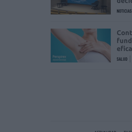
deci
NOTICIA
Cont
fund
efic
SALUD