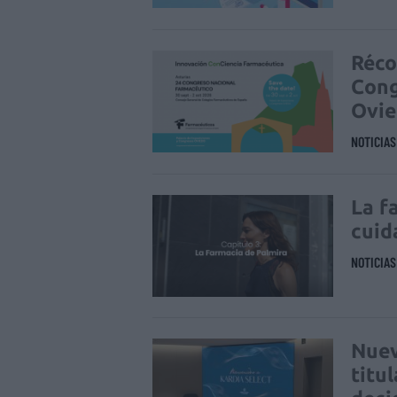
Réco
Cong
Ovi
NOTICIA
La f
cuid
NOTICIA
Nuev
titu