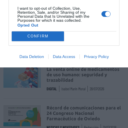
I want to opt-out of Collection, Use,
Retention, Sale, and/or Sharing of my
Personal Data that Is Unrelated with the
Tags
Purposes for which it was collected.
Opted Out
Infarma Madrid 2016
gimage
CONFIRM
Destacados
Data Deletion
Data Access
Privacy Policy
La venta online de medicamentos
de uso humano: seguridad y
trazabilidad
DIGITAL
Isabel Marín Moral
28/07/2026
Récord de comunicaciones para el
24 Congreso Nacional
Farmacéutico de Oviedo
NOTICIAS Y NOVEDADES
Redacción
31/07/2026