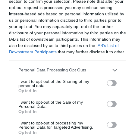
section to confirm your selection. Please note that after your
productos. Atractivas e impactantes promociones
opt-out request is processed you may continue seeing
captando la atención del cliente en el menor tiempo
interest-based ads based on personal information utilized by
posible.
us or personal information disclosed to third parties prior to
®
• gdinamic
. Nueva línea de negocio diferente para la
your opt-out. You may separately opt-out of the further
disclosure of your personal information by third parties on the
farmacia, destinada a rentabilizar su clientela
IAB’s list of downstream participants. This information may
mayoritaria (pensionistas personas de la 3ª edad)
also be disclosed by us to third parties on the
IAB’s List of
trabajando esta línea de un modo seguro y rentable
Downstream Participants
that may further disclose it to other
para la farmacia, ya que se basa en el concepto
third parties.
«primero vendo, luego cobro y después pago».
Personal Data Processing Opt Outs
Herramienta de asesoría interactiva de última
generación, la solución ideal para farmacias que desean
I want to opt-out of the Sharing of my
personal data.
ampliar su negocio hacía las categorías que más porte
Opted In
económico pueden reportarle.
I want to opt-out of the Sale of my
Personal Data.
Añadir
El Farmacéutico
como fuente preferida
Opted In
de Google de forma gratuita
Mantente informado con las últimas noticias de actualidad.
I want to opt-out of processing my
Personal Data for Targeted Advertising.
ACTIVAR AHORA
Opted In