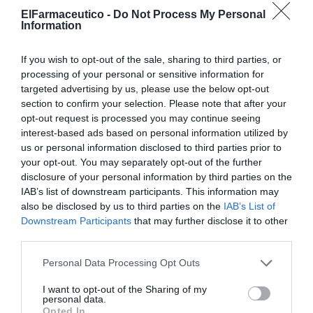
ElFarmaceutico -
Do Not Process My Personal
Una alianza para dar PASOS hacia la salud
Information
El estudio PASOS, que coordinó la Gasol Foundation en
If you wish to opt-out of the sale, sharing to third parties, or
2019, e involucró a más de 244 centros educativos y 13
processing of your personal or sensitive information for
grupos de investigación, permitió conocer el estado de
targeted advertising by us, please use the below opt-out
los estilos de vida de los niños y niñas de 8 a 16 años en
section to confirm your selection. Please note that after your
opt-out request is processed you may continue seeing
España. Los resultados demostraron que la pandemia
interest-based ads based on personal information utilized by
de obesidad infantil es una realidad que afecta a un
us or personal information disclosed to third parties prior to
14,2 % de la población infantojuvenil: junto al
your opt-out. You may separately opt-out of the further
sobrepeso, uno de cada tres niños y niñas en España
disclosure of your personal information by third parties on the
presenta exceso de peso.
IAB’s list of downstream participants. This information may
also be disclosed by us to third parties on the
IAB’s List of
Downstream Participants
that may further disclose it to other
Desde su publicación en el 2019, el estudio PASOS se ha
third parties.
convertido en un referente para analizar la epidemia de
la obesidad infantil y los cuatro pilares de los hábitos de
Personal Data Processing Opt Outs
vida saludable de los niños y niñas en España (actividad
I want to opt-out of the Sharing of my
física y deporte, alimentación saludable, sueño y
personal data.
bienestar emocional). Ahora, la Gasol Foundation está
Opted In