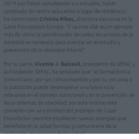
2019 por haber completado sus estudios, haber
cambiado de centro educativo o lugar de residencia”,
ha comentado
Cristina Ribes,
directora ejecutiva en la
Gasol Foundation Europa. “Y va más allá: es un ejemplo
más de cómo la coordinación de todos los actores de la
sociedad es necesaria para avanzar en el estudio y
prevención de la obesidad infantil”.
Por su parte,
Vicente J. Baixauli,
presidente de SEFAC y
la Fundación SEFAC, ha señalado que “el farmacéutico
comunitario, por sus conocimientos y por su cercanía a
la población puede desempeñar una labor muy
relevante en el consejo nutricional y en la prevención de
los problemas de obesidad; por este motivo este
convenio con una entidad del prestigio de Gasol
Foundation permite establecer nuevas sinergias que
beneficiarán la salud familiar y comunitaria de la
población, en especial de los niños”.