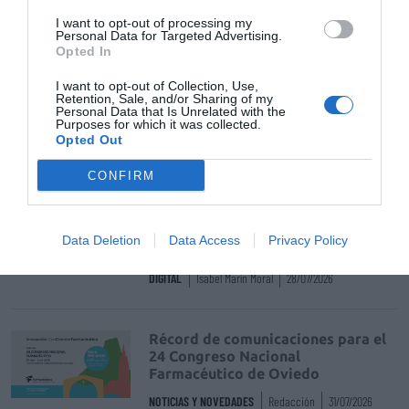
I want to opt-out of processing my
Personal Data for Targeted Advertising.
Normon amplía su vademécum con
Opted In
una nueva presentación de
Zolpidem
I want to opt-out of Collection, Use,
Retention, Sale, and/or Sharing of my
NOTICIAS Y NOVEDADES
Redacción
29/11/2024
Personal Data that Is Unrelated with the
Purposes for which it was collected.
Opted Out
Destacados
CONFIRM
La venta online de medicamentos
de uso humano: seguridad y
Data Deletion
Data Access
Privacy Policy
trazabilidad
DIGITAL
Isabel Marín Moral
28/07/2026
Récord de comunicaciones para el
24 Congreso Nacional
Farmacéutico de Oviedo
NOTICIAS Y NOVEDADES
Redacción
31/07/2026