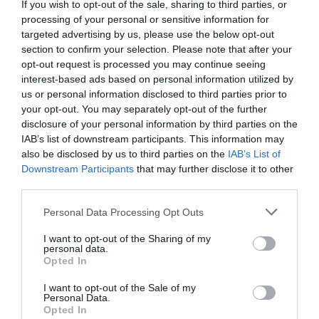
If you wish to opt-out of the sale, sharing to third parties, or
española no hospitalizada padece algún tipo de dolor, y
processing of your personal or sensitive information for
que más de la mitad de las consultas médicas en
targeted advertising by us, please use the below opt-out
atención primaria son por este motivo.
section to confirm your selection. Please note that after your
opt-out request is processed you may continue seeing
interest-based ads based on personal information utilized by
us or personal information disclosed to third parties prior to
your opt-out. You may separately opt-out of the further
Añadir
El Farmacéutico
como fuente preferida
disclosure of your personal information by third parties on the
de Google de forma gratuita
IAB’s list of downstream participants. This information may
Mantente informado con las últimas noticias de actualidad.
also be disclosed by us to third parties on the
IAB’s List of
ACTIVAR AHORA
Downstream Participants
that may further disclose it to other
third parties.
Personal Data Processing Opt Outs
Tags
I want to opt-out of the Sharing of my
personal data.
Normon
Opted In
I want to opt-out of the Sale of my
Personal Data.
Otras noticias destacadas
Opted In