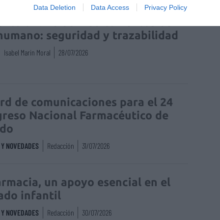
Data Deletion
Data Access
Privacy Policy
enta online de medicamentos de
humano: seguridad y trazabilidad
Isabel Marín Moral
28/07/2026
rd de comunicaciones para el 24
reso Nacional Farmacéutico de
edo
S Y NOVEDADES
Redacción
31/07/2026
armacia, un apoyo esencial en el
ado infantil
S Y NOVEDADES
Redacción
30/07/2026