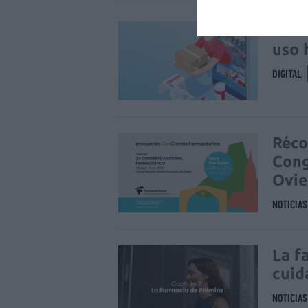
La v
uso 
DIGITAL
Réco
Cong
Ovi
NOTICIA
La f
cuid
NOTICIA