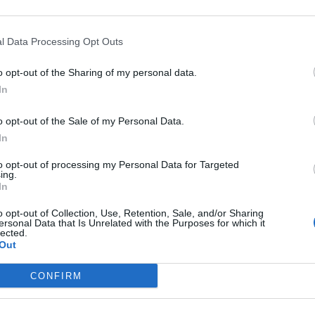
 de defensa del cuerpo y que consiguen una
l Data Processing Opt Outs
o opt-out of the Sharing of my personal data.
fuente preferida de Google
ACTIVAR AHORA
In
ticias de actualidad.
o opt-out of the Sale of my Personal Data.
In
to opt-out of processing my Personal Data for Targeted
ing.
In
o opt-out of Collection, Use, Retention, Sale, and/or Sharing
tos productiva
formulamucol
ersonal Data that Is Unrelated with the Purposes for which it
lected.
Out
CONFIRM