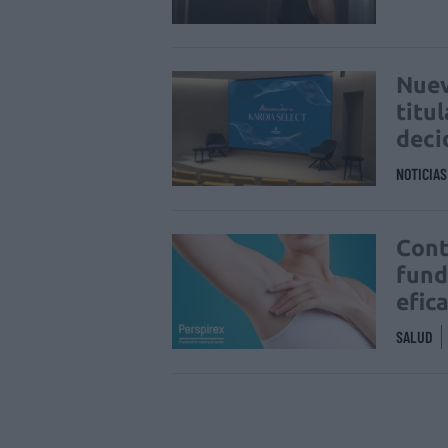
Nuev
titu
deci
NOTICIA
Cont
fund
efic
SALUD