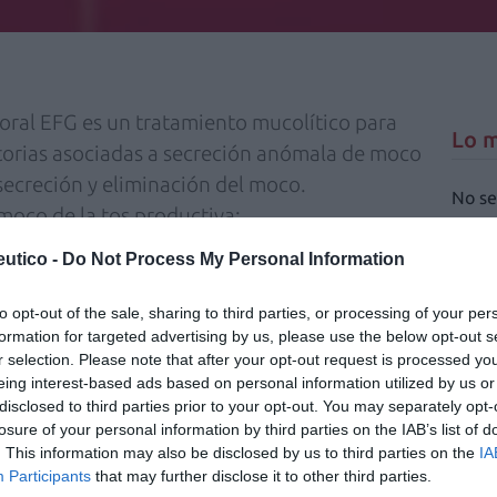
ral EFG es un tratamiento mucolítico para
Lo m
atorias asociadas a secreción anómala de moco
 secreción y eliminación del moco.
No se
 moco de la tos productiva:
disminuyendo la viscosidad del moco.
utico -
Do Not Process My Personal Information
por estimulación de la acción mucociliar, que
s vías aéreas.
to opt-out of the sale, sharing to third parties, or processing of your per
osidad en los pulmones.
formation for targeted advertising by us, please use the below opt-out s
r selection. Please note that after your opt-out request is processed y
eing interest-based ads based on personal information utilized by us or
oral EFG tiene un metabolito de bromhexina
disclosed to third parties prior to your opt-out. You may separately opt-
o, un fármaco mucoactivo con varias
losure of your personal information by third parties on the IAB’s list of
tolíticas y secretomotoras que restauran los
. This information may also be disclosed by us to third parties on the
IA
Participants
that may further disclose it to other third parties.
za de la vía respiratoria y que son