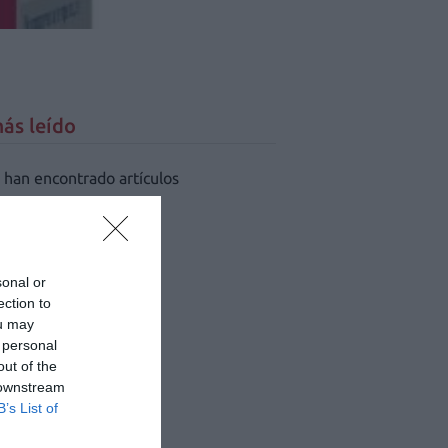
ás leído
 han encontrado artículos
sonal or
ection to
ou may
 personal
out of the
 downstream
B’s List of