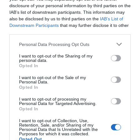
disclosure of your personal information by third parties on the
IAB’s list of downstream participants. This information may
Añadir
El Farmacéutico
como fuente preferida
also be disclosed by us to third parties on the
IAB’s List of
de Google de forma gratuita
Downstream Participants
that may further disclose it to other
Mantente informado con las últimas noticias de actualidad.
third parties.
ACTIVAR AHORA
Personal Data Processing Opt Outs
I want to opt-out of the Sharing of my
Tags
personal data.
Opted In
Laboratorios Ordesa
fontactiv
I want to opt-out of the Sale of my
Personal Data.
Opted In
I want to opt-out of processing my
Destacados
Personal Data for Targeted Advertising.
Opted In
La venta online de medicamentos
I want to opt-out of Collection, Use,
de uso humano: seguridad y
Retention, Sale, and/or Sharing of my
trazabilidad
Personal Data that Is Unrelated with the
Purposes for which it was collected.
DIGITAL
Isabel Marín Moral
28/07/2026
Opted Out