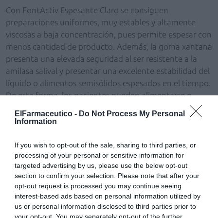
Con FontActiv Espesante Claro se consiguen
preparaciones uniformes, muy estables y altamente
viscosas a baja concentración, pues permite espesar con
menos cantidad de producto. Además, la goma xantana
presenta una elevada seguridad al ser resistente a la
amilasa salival y presentar una excelente estabilidad del
líquido o alimentos semisólidos espesados en el tiempo.
De esta forma, los pacientes pueden alimentarse e
hidratarse de forma segura y eficaz, disminuyendo el
ElFarmaceutico -
Do Not Process My Personal
riesgo de broncoaspiración, desnutrición y
Information
deshidratación.
If you wish to opt-out of the sale, sharing to third parties, or
FontActiv Espesante Claro se presenta con un sistema
processing of your personal or sensitive information for
de fácil dosificación con una cucharilla por nivel de
targeted advertising by us, please use the below opt-out
section to confirm your selection. Please note that after your
espesor y tiene una excelente disolución. Además, no
opt-out request is processed you may continue seeing
contiene azúcares añadidos, ni edulcorantes, está
interest-based ads based on personal information utilized by
elaborado sin gluten y sin lactosa y está libre de
us or personal information disclosed to third parties prior to
alérgenos de obligado etiquetado.
your opt-out. You may separately opt-out of the further