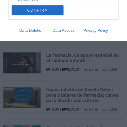
CONFIRM
Récord de comunicaciones para el
24 Congreso Nacional
Farmacéutico de Oviedo
Data Deletion
Data Access
Privacy Policy
NOTICIAS Y NOVEDADES
Redacción
31/07/2026
La farmacia, un apoyo esencial en
el cuidado infantil
NOTICIAS Y NOVEDADES
Redacción
30/07/2026
Nueva edición de Kardia Select
para titulares de farmacia: claves
para decidir con criterio
NOTICIAS Y NOVEDADES
Redacción
30/07/2026