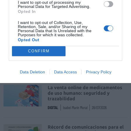
I want to opt-out of processing my
Mantente informado con las últimas noticias de actualidad.
Personal Data for Targeted Advertising.
ACTIVAR AHORA
Opted In
I want to opt-out of Collection, Use,
Retention, Sale, and/or Sharing of my
Personal Data that Is Unrelated with the
Tags
Purposes for which it was collected.
Opted Out
Laboratorios Viñas
deficit de hierro
CONFIRM
Destacados
Data Deletion
Data Access
Privacy Policy
La venta online de medicamentos
de uso humano: seguridad y
trazabilidad
DIGITAL
Isabel Marín Moral
28/07/2026
Récord de comunicaciones para el