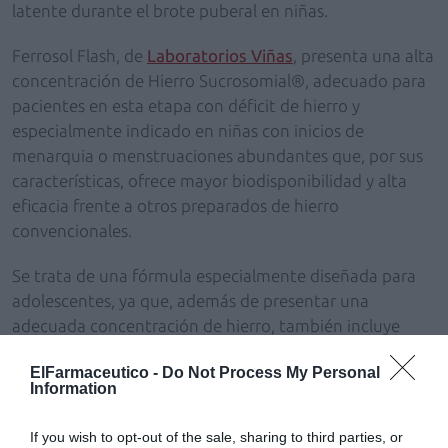
latente durante el brote puberal en niñas.
Ferrosol Flash, de
Laboratorios Viñas
, presenta una alta
concentración de Hierro Sucrosomial®, adecuado para
pacientes en esta etapa con déficit de hierro y
especialmente indicado en niñas con inicios de
menarquia o menstruaciones abundantes que, por sus
características, ofrece mayor biodisponibilidad y alta
eficacia frente a otros preparados de hierro
convencionales.
Se trata de una fórmula especialmente diseñada para
adolescentes, ya que, además de presentar una
adecuada concentración de hierro, también incluye
ingredientes que favorecen su absorción. Además, está
ElFarmaceutico -
Do Not Process My Personal
enriquecido con vitamina C y vitaminas del grupo B. La
Information
innovadora tecnología del Hierro Sucrosomial® permite
una mayor biodisponibilidad, facilitando que el hierro se
If you wish to opt-out of the sale, sharing to third parties, or