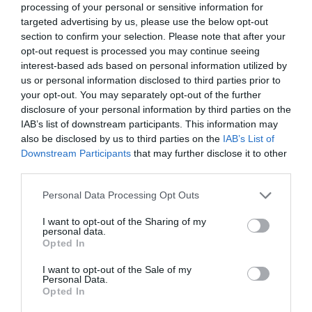
absorba más que el sulfato ferroso y otras sales de
processing of your personal or sensitive information for
hierro tradicionales, y que, en consecuencia, se
targeted advertising by us, please use the below opt-out
necesiten dosis inferiores de hierro. Ello puede
section to confirm your selection. Please note that after your
opt-out request is processed you may continue seeing
contribuir a evitar trastornos digestivos como diarreas,
interest-based ads based on personal information utilized by
vómitos o dolor abdominal.
us or personal information disclosed to third parties prior to
your opt-out. You may separately opt-out of the further
Ferrosol Flash se presenta en prácticos sobres de
disclosure of your personal information by third parties on the
granulado bucodispersables, de fácil disolución en boca,
IAB’s list of downstream participants. This information may
con sabor cola, agradable para los adolescentes.
also be disclosed by us to third parties on the
IAB’s List of
Downstream Participants
that may further disclose it to other
Además, presenta una elevada tolerabilidad y seguridad
third parties.
minimizando las molestias gastrointestinales presentes
en los suplementos de hierro.
Personal Data Processing Opt Outs
Ferrosol Flash forma parte de la gama Ferrosol que
I want to opt-out of the Sharing of my
personal data.
incluye Ferrosol Gotas, Ferrosol Gotas Forte y Ferrosol
Opted In
Sobres. De venta solo en farmacias.
I want to opt-out of the Sale of my
Personal Data.
Opted In
Añadir
El Farmacéutico
como fuente preferida
de Google de forma gratuita