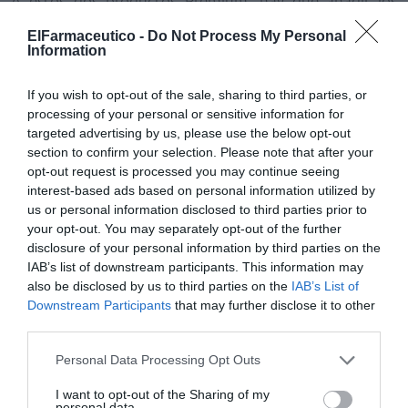
A estos dos productos Premium, hay que añadir los
scc
productos Om3gafort
que combinan el EPA y el DHA
ElFarmaceutico -
Do Not Process My Personal
concentrado con otros principios nutricionales que
Information
actúan de manera específica en el colesterol, la piel y en
los síntomas de la menopausia:
If you wish to opt-out of the sale, sharing to third parties, or
processing of your personal or sensitive information for
scc
● Om3gafort
Colesterol (EPA y DHA, esteroles
targeted advertising by us, please use the below opt-out
section to confirm your selection. Please note that after your
vegetales y resveratrol): regula el colesterol y los
opt-out request is processed you may continue seeing
triglicéridos y mejora la circulación.
interest-based ads based on personal information utilized by
us or personal information disclosed to third parties prior to
scc
● Om3gafort
Concentración (EPA y DHA, vitaminas
your opt-out. You may separately opt-out of the further
B
, B
y E, ácido fólico y fosfatidilserina): contribuye a
12
6
disclosure of your personal information by third parties on the
mantener el esfuerzo mental en situaciones de tensión.
IAB’s list of downstream participants. This information may
also be disclosed by us to third parties on the
IAB’s List of
scc
●
Om3gafort
Piel (EPA y SDA, resveratrol y coenzima
Downstream Participants
that may further disclose it to other
third parties.
Q
): hidrata la piel, la protege frente a las agresiones
10
externas y la preserva del envejecimiento.
Personal Data Processing Opt Outs
scc
● Om3gafort
Menopausia (EPA y DHA, calcio,
I want to opt-out of the Sharing of my
personal data.