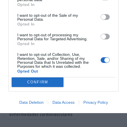
vitamina D
e isoflavonas de soja): fortalece los huesos
3
Opted In
y mitiga los sofocos y los cambios de ánimo
I want to opt-out of the Sale of my
relacionados con la menopausia.
Personal Data.
Opted In
Añadir
El Farmacéutico
como fuente preferida
I want to opt-out of processing my
de Google de forma gratuita
Personal Data for Targeted Advertising.
Mantente informado con las últimas noticias de actualidad.
Opted In
ACTIVAR AHORA
I want to opt-out of Collection, Use,
Retention, Sale, and/or Sharing of my
Personal Data that Is Unrelated with the
Purposes for which it was collected.
Opted Out
Tags
CONFIRM
Om3gafort
Grupo Ferrer
complemento alimenticio
Data Deletion
Data Access
Privacy Policy
enfermedades cardiovasculares