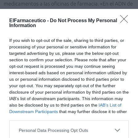
medicamentos a las oficinas de farmacia. «En el ADN de
la distribución farmacéutica solidaria de gama completa
–ha dicho– está el garantizar el suministro de todas las
ElFarmaceutico -
Do Not Process My Personal
Information
presentaciones existentes en el mercado a todas las
farmacias de España para que todos los ciudadanos
If you wish to opt-out of the sale, sharing to third parties, or
accedan en igualdad de condiciones a los mismos».
processing of your personal or sensitive information for
Respecto a las Buenas Practicas de la Distribución, el
targeted advertising by us, please use the below opt-out
presidente de FEDIFAR ha afirmado que los
section to confirm your selection. Please note that after your
distribuidores farmacéuticos de gama completa que
opt-out request is processed you may continue seeing
operan en España «cumplen estrictamente con la
interest-based ads based on personal information utilized by
us or personal information disclosed to third parties prior to
normativa europea de Buenas Practicas de la
your opt-out. You may separately opt-out of the further
Distribución, incluso vamos mucho más allá». Y es que,
disclosure of your personal information by third parties on the
según González, «nuestros estándares de calidad son
IAB’s list of downstream participants. This information may
los mejores dentro de España, y muy superiores a los
also be disclosed by us to third parties on the
IAB’s List of
que tienen nuestros vecinos europeos. En este punto
Downstream Participants
that may further disclose it to other
third parties.
somos muy exigentes con nosotros mismos».
Personal Data Processing Opt Outs
Precios notificados