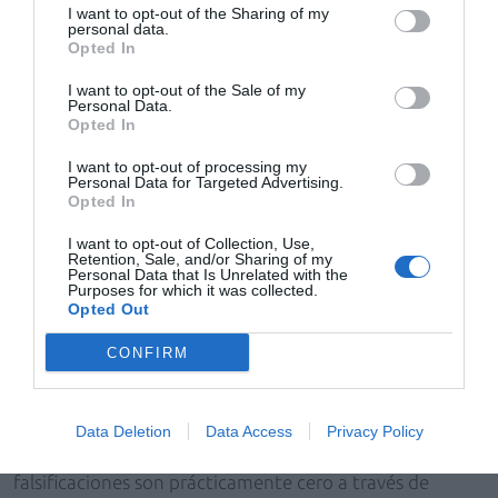
Durante esta mesa de debate se han abordado otros
I want to opt-out of the Sharing of my
personal data.
asuntos de actualidad, entre ellos la necesidad de
Opted In
gestionar la dualidad de precios: financiados y
I want to opt-out of the Sale of my
notificados. Sobre este particular, el presidente de
Personal Data.
FEDIFAR ha recordado que la legislación prevé que
Opted In
tanto distribución como farmacia compran a precio
I want to opt-out of processing my
financiado y que, para gestionar las compensaciones
Personal Data for Targeted Advertising.
Opted In
que debe hacer la farmacia a distribución y laboratorios
por los medicamentos que suministre a precio
I want to opt-out of Collection, Use,
notificado, «debe establecerse, además de un sistema
Retention, Sale, and/or Sharing of my
Personal Data that Is Unrelated with the
de información, un modelo de flujos económicos».
Purposes for which it was collected.
Opted Out
Acerca de este asunto, González también se ha referido
al acto delegado aprobado por la Comisión Europea
CONFIRM
que, además de blindar al sistema de la posible entrada
de medicamentos falsificados en el sector del
medicamento a nivel europeo, permitirá la
Data Deletion
Data Access
Privacy Policy
implantación de los precios notificados. «En España las
falsificaciones son prácticamente cero a través de