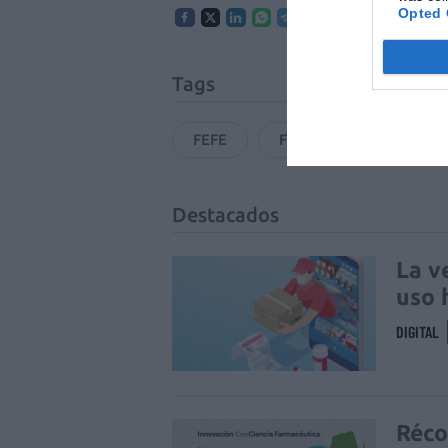
Opted 
Tags
FEFE
FEDIFAR
Sistema
Destacados
La v
uso 
DIGITAL
Réco