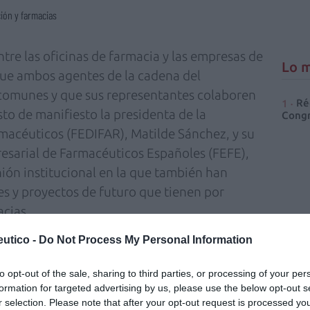
ión y farmacias
ntre las oficinas de farmacia y las empresas de
Lo m
que ambos agentes de la cadena del
comunes y que sus representantes colaboren
Ré
sto de manifiesto la presidenta de la
Congr
macéuticos (FEDIFAR), Matilde Sánchez, y su
sarial de Farmacéuticos Españoles (FEFE),
nión institucional en la que también han
s y proyectos de futuro que tienen por
acias.
utico -
Do Not Process My Personal Information
dido en que «la convergencia de los intereses
s años se ha materializado en una leal
to opt-out of the sale, sharing to third parties, or processing of your per
vances significativos en el desarrollo
formation for targeted advertising by us, please use the below opt-out s
 farmacéuticos como de farmacias». Asimismo,
r selection. Please note that after your opt-out request is processed y