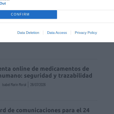
Out
CONFIRM
Data Deletion
Data Access
Privacy Policy
 Nacional de Salud
enta online de medicamentos de
humano: seguridad y trazabilidad
Isabel Marín Moral
28/07/2026
rd de comunicaciones para el 24