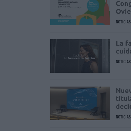
Cong
Ovi
NOTICIA
La f
cuid
NOTICIA
Nuev
titu
deci
NOTICIA