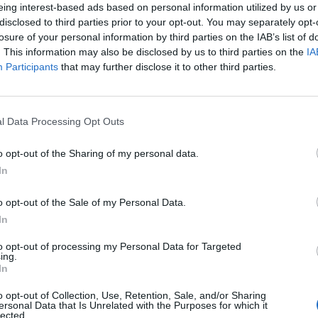
eing interest-based ads based on personal information utilized by us or
 que los representantes empresariales de
disclosed to third parties prior to your opt-out. You may separately opt-
cen en la búsqueda de sinergias» para
losure of your personal information by third parties on the IAB’s list of
ambos dentro del Sistema Nacional de Salud
. This information may also be disclosed by us to third parties on the
IA
Participants
that may further disclose it to other third parties.
FE, ha destacado que «la alianza de las
l Data Processing Opt Outs
sencial para los pacientes y para los
e tienen que velar por el mantenimiento del
o opt-out of the Sharing of my personal data.
uy reducidos». Por otra parte, ha precisado
In
coordinados porque el sector está sufriendo
o opt-out of the Sale of my Personal Data.
da de nuevos operadores en el mercado que
In
 lo que debemos estar preparados».
to opt-out of processing my Personal Data for Targeted
ing.
fuente preferida de Google
In
ACTIVAR AHORA
ticias de actualidad.
o opt-out of Collection, Use, Retention, Sale, and/or Sharing
ersonal Data that Is Unrelated with the Purposes for which it
lected.