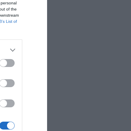
 personal
out of the
 downstream
B’s List of