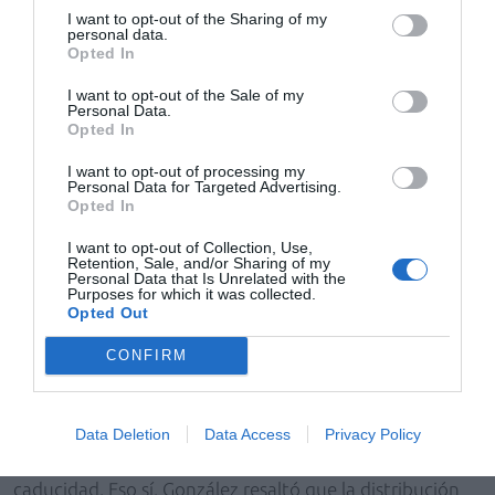
I want to opt-out of the Sharing of my
personal data.
Trazabilidad y antifalsificación
Opted In
Igualmente, durante el debate que moderó la
I want to opt-out of the Sale of my
presidenta del Colegio Oficial de Farmacéuticos de
Personal Data.
Pontevedra, Alba Soutelo, el presidente de FEDIFAR
Opted In
hizo mención a algunos aspectos relacionados con el
I want to opt-out of processing my
cumplimiento de la directiva europea de
Personal Data for Targeted Advertising.
Opted In
antifalsificaciones. A este respecto, Eladio González
resaltó la importancia de los acuerdos alcanzados por
I want to opt-out of Collection, Use,
Retention, Sale, and/or Sharing of my
los distintos agentes del sector para cumplir con las
Personal Data that Is Unrelated with the
Purposes for which it was collected.
exigencias de esta directiva, cuyo borrador de acto
Opted Out
delegado ha sido publicado recientemente por la
Comisión Europea.
CONFIRM
Al mismo tiempo, puso de manifiesto que no se trata de
alcanzar un sistema de trazabilidad, sino uno de
verificación de un código unitario por envase impreso
Data Deletion
Data Access
Privacy Policy
en un Datamatrix, que contendrá también el lote y la
caducidad. Eso sí, González resaltó que la distribución