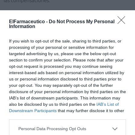
las compensaciones.
Impedir prácticas ilegales
En el transcurso de la mesa de debate González
ElFarmaceutico -
Do Not Process My Personal
Information
también abordó aspectos como la necesidad de señalar
a aquellas empresas que no forman parte del colectivo
If you wish to opt-out of the sale, sharing to third parties, or
de distribuidores de gama completa que se agrupan en
processing of your personal or sensitive information for
FEDIFAR y que realizan prácticas ilegales de
targeted advertising by us, please use the below opt-out
distribución. Sobre este particular, el presidente de
section to confirm your selection. Please note that after your
FEDIFAR precisó que además del establecimiento de un
opt-out request is processed you may continue seeing
interest-based ads based on personal information utilized by
sistema de información que englobase a la industria, la
us or personal information disclosed to third parties prior to
distribución y las oficinas de farmacia para detectar
your opt-out. You may separately opt-out of the further
estas prácticas, habría que empezar por revisar las
disclosure of your personal information by third parties on the
licencias. «Desde 2004 FEDIFAR denuncia que se han
IAB’s list of downstream participants. This information may
abierto numerosos almacenes que no sabíamos a qué
also be disclosed by us to third parties on the
IAB’s List of
Downstream Participants
that may further disclose it to other
se dedican. Ahora mismo hay más de 350 almacenes,
third parties.
160 pertenecen a empresas asociadas a FEDIFAR, que
representa el 97% del mercado. ¿A qué se dedican las
Personal Data Processing Opt Outs
otras?», se preguntó.