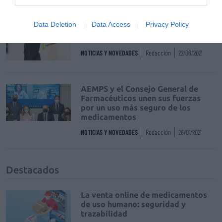
Data Deletion
Data Access
Privacy Policy
FEDIFAR se suma a la iniciativa
«One Health»
NOTICIAS Y NOVEDADES
Redacción
22/06/2021
AEMPS y el Consejo General de
Farmacéuticos unen sus fuerzas
por un uso más seguro de los
medicamentos
NOTICIAS Y NOVEDADES
Redacción
28/01/2021
Destacados
La venta online de medicamentos
de uso humano: seguridad y
trazabilidad