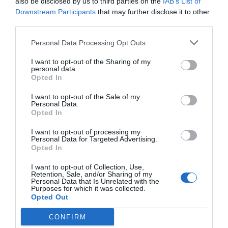
Añadir
El Farmacéutico
como fuente preferida
also be disclosed by us to third parties on the
IAB’s List of
de Google de forma gratuita
Downstream Participants
that may further disclose it to other
Mantente informado con las últimas noticias de actualidad.
third parties.
ACTIVAR AHORA
Personal Data Processing Opt Outs
I want to opt-out of the Sharing of my
personal data.
Tags
Opted In
I want to opt-out of the Sale of my
FEDIFAR
AEMPS
Medicamento
Personal Data.
Opted In
COVID-19
I want to opt-out of processing my
Personal Data for Targeted Advertising.
Opted In
Otras noticias destacadas
I want to opt-out of Collection, Use,
Retention, Sale, and/or Sharing of my
Personal Data that Is Unrelated with the
FEDIFAR reitera su apoyo y
Purposes for which it was collected.
Opted Out
colaboración a la industria de
medicamentos genéricos
CONFIRM
NOTICIAS Y NOVEDADES
Redacción
30/06/2021