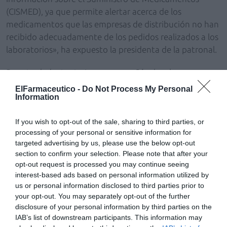
(CISMED), ya que permite alertar acerca de los
medicamentos que las empresas de distribución no han
recibido adecuadamente de los pedidos realizados a los
laboratorios», ha expuesto la presidenta de la patronal.
Por otro lado, tanto Lamas como Sánchez han
destacado la colaboración «cercana, estrecha y leal»
ElFarmaceutico -
Do Not Process My Personal
mantenida entre la Aemps y FEDIFAR desde el
Information
comienzo de la crisis sanitaria originada por la COVID-
If you wish to opt-out of the sale, sharing to third parties, or
19 que, entre otros resultados, permitió minimizar el
processing of your personal or sensitive information for
impacto de una demanda sin precedentes de algunos
targeted advertising by us, please use the below opt-out
medicamentos. A este respecto, para evitar
section to confirm your selection. Please note that after your
desabastecimientos, FEDIFAR participó junto a la
opt-out request is processed you may continue seeing
industria farmacéutica y el Consejo General de Colegios
interest-based ads based on personal information utilized by
Oficiales de Farmacéuticos (CGCOF) en el grupo de
us or personal information disclosed to third parties prior to
your opt-out. You may separately opt-out of the further
seguimiento creado por la Agencia.
disclosure of your personal information by third parties on the
IAB’s list of downstream participants. This information may