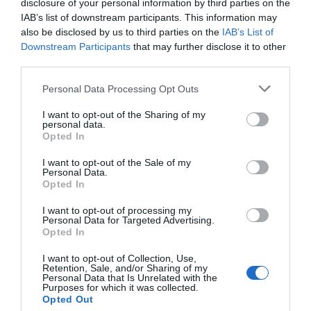
disclosure of your personal information by third parties on the
Mantente informado con las últimas noticias de actualidad.
IAB’s list of downstream participants. This information may
ACTIVAR AHORA
also be disclosed by us to third parties on the
IAB’s List of
Downstream Participants
that may further disclose it to other
third parties.
Tags
Personal Data Processing Opt Outs
I want to opt-out of the Sharing of my
francisco florido alba
FEDER
personal data.
Opted In
Juan Carrión
H de Oro
I want to opt-out of the Sale of my
Personal Data.
Opted In
Destacados
I want to opt-out of processing my
Personal Data for Targeted Advertising.
Opted In
La venta online de medicamentos
de uso humano: seguridad y
I want to opt-out of Collection, Use,
trazabilidad
Retention, Sale, and/or Sharing of my
Personal Data that Is Unrelated with the
DIGITAL
Isabel Marín Moral
28/07/2026
Purposes for which it was collected.
Opted Out