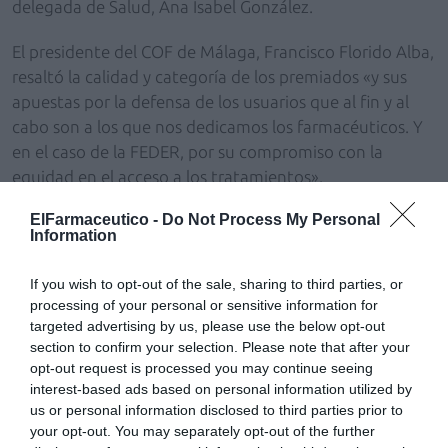
delegada de Salud, Ana Isabel González.
El presidente del COF de Málaga, Francisco Florido Alba,
resaltó la calidad y categoría de los premiados «y sus
apuestas por la defensa de los usuarios que al fin y al
cabo son a los que nos dedicamos los farmacéuticos. Y
en el caso de la FEDER, por su compromiso con la
equidad en el acceso a los tratamientos».
ElFarmaceutico -
Do Not Process My Personal
En el acto se destacó el apoyo del sector a la
Information
candidatura de Málaga para ser sede de la Agencia
Europea del Medicamento (EMA).
If you wish to opt-out of the sale, sharing to third parties, or
processing of your personal or sensitive information for
Los homenajeados también firmaron en el libro de
targeted advertising by us, please use the below opt-out
honor de la Caseta La Rebotica, donde se desarrolló el
section to confirm your selection. Please note that after your
evento.
opt-out request is processed you may continue seeing
interest-based ads based on personal information utilized by
us or personal information disclosed to third parties prior to
Añadir
El Farmacéutico
como fuente preferida
your opt-out. You may separately opt-out of the further
de Google de forma gratuita