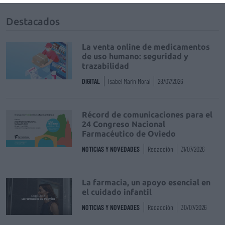
Destacados
La venta online de medicamentos
de uso humano: seguridad y
trazabilidad
DIGITAL
Isabel Marín Moral
28/07/2026
Récord de comunicaciones para el
24 Congreso Nacional
Farmacéutico de Oviedo
NOTICIAS Y NOVEDADES
Redacción
31/07/2026
La farmacia, un apoyo esencial en
el cuidado infantil
NOTICIAS Y NOVEDADES
Redacción
30/07/2026