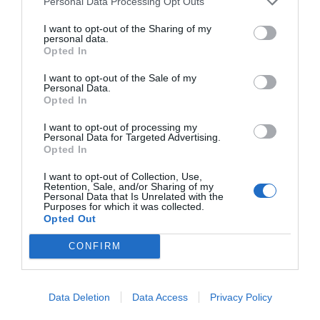
Personal Data Processing Opt Outs
campaña se centran en sensibilizar e informar a la
sociedad sobre la importancia de la salud digestiva,
I want to opt-out of the Sharing of my
personal data.
promover hábitos alimentarios relacionados con la
Opted In
salud digestiva y mejorar la calidad de vida de los
I want to opt-out of the Sale of my
pacientes con alteraciones digestivas.
Personal Data.
Opted In
Añadir
El Farmacéutico
como fuente preferida
I want to opt-out of processing my
de Google de forma gratuita
Personal Data for Targeted Advertising.
Opted In
Mantente informado con las últimas noticias de actualidad.
ACTIVAR AHORA
I want to opt-out of Collection, Use,
Retention, Sale, and/or Sharing of my
Personal Data that Is Unrelated with the
Purposes for which it was collected.
Opted Out
Tags
CONFIRM
Día Mundial de la Salud Digestiva
Fundación Alicia
Fedefarma
Data Deletion
Data Access
Privacy Policy