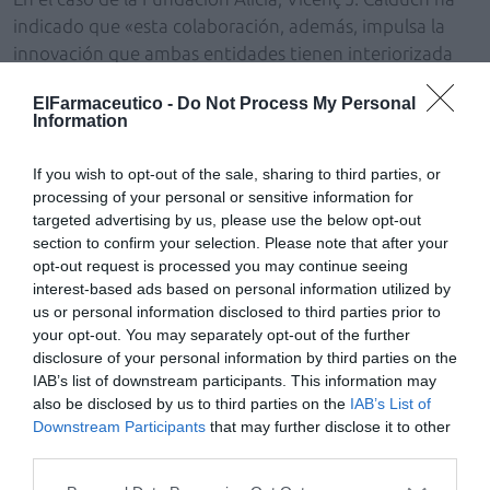
indicado que «esta colaboración, además, impulsa la
innovación que ambas entidades tienen interiorizada
como uno de sus valores principales».
ElFarmaceutico -
Do Not Process My Personal
Information
La Fundación Alicia (situada en el complejo de Món
Sant Benet en el Bages) innova y trabaja para mejorar la
If you wish to opt-out of the sale, sharing to third parties, or
alimentación de las personas, con especial atención a
processing of your personal or sensitive information for
las restricciones alimentarias y otros problemas de
targeted advertising by us, please use the below opt-out
salud; fomenta la mejora de los hábitos alimentarios, y
section to confirm your selection. Please note that after your
pone en valor el patrimonio alimentario y gastronómico
opt-out request is processed you may continue seeing
interest-based ads based on personal information utilized by
de los territorios.
us or personal information disclosed to third parties prior to
your opt-out. You may separately opt-out of the further
Día Mundial de la Salud Digestiva
disclosure of your personal information by third parties on the
fedefarma impulsa la campaña del Día Mundial de la
IAB’s list of downstream participants. This information may
Salud Digestiva como una de sus 4 campañas de salud
also be disclosed by us to third parties on the
IAB’s List of
anuales dirigidas a reforzar el papel del farmacéutico en
Downstream Participants
that may further disclose it to other
third parties.
la educación sanitaria a la población, en este caso en
relación con patologías digestivas. Los objetivos de la