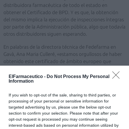
distribuidora farmacéutica de todo el estado en
obtener el Certificado de BPD. Y es que, la obtención
del mismo implica la ejecución de inspecciones íntegras
por parte de la Administración pública, algo que todavía
otros distribuidores siguen esperando.
En palabras de la directora técnica de Fedefarma en
Gavà, Ana Maria Culleré, «estamos orgullosos de haber
obtenido este certificado de ámbito europeo que
demuestra una vez más un firme compromiso para
garantizar la calidad del medicamento y ejecutar todos
ElFarmaceutico -
Do Not Process My Personal
Information
los puntos de la cadena de distribución con la
excelencia que nuestros socios merecen»; además, sin
If you wish to opt-out of the sale, sharing to third parties, or
olvidar, dice Culleré, que con ello también «se
processing of your personal or sensitive information for
contribuye a asegurar la salud de nuestros pacientes
targeted advertising by us, please use the below opt-out
que acuden cada día a las oficinas de farmacia
section to confirm your selection. Please note that after your
Fedefarma».
opt-out request is processed you may continue seeing
interest-based ads based on personal information utilized by