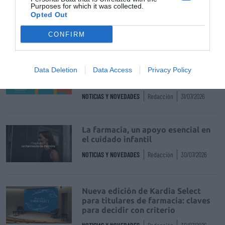
de uso humano: seguridad y
Purposes for which it was collected.
trazabilidad
Opted Out
DIGITAL
Isabel Marín Moral
28/07/2026
CONFIRM
Récord de comunicaciones para el
Data Deletion
Data Access
Privacy Policy
24 Congreso Nacional
Farmacéutico de Oviedo
NOTICIAS Y NOVEDADES
Redacción
31/07/2026
La farmacia, un apoyo esencial en
el cuidado infantil
NOTICIAS Y NOVEDADES
Redacción
30/07/2026
Nueva edición de Kardia Select
para titulares de farmacia: claves
para decidir con criterio