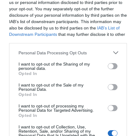
us or personal information disclosed to third parties prior to
Añadir
El Farmacéutico
como fuente preferida
your opt-out. You may separately opt-out of the further
de Google de forma gratuita
disclosure of your personal information by third parties on the
Mantente informado con las últimas noticias de actualidad.
IAB’s list of downstream participants. This information may
ACTIVAR AHORA
also be disclosed by us to third parties on the
IAB’s List of
Downstream Participants
that may further disclose it to other
third parties.
Tags
Personal Data Processing Opt Outs
I want to opt-out of the Sharing of my
distribución farmacéutica
AEMPS
personal data.
Opted In
certificado de Buenas Prácticas de Distribución
I want to opt-out of the Sale of my
Personal Data.
Fedefarma
Opted In
I want to opt-out of processing my
Personal Data for Targeted Advertising.
Opted In
Destacados
I want to opt-out of Collection, Use,
Retention, Sale, and/or Sharing of my
La venta online de medicamentos
Personal Data that Is Unrelated with the