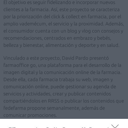
El objetivo es seguir fidelizando e incorporar nuevos
clientes a la farmacia. Así, este proyecto se caracteriza
por la priorización del click & collect en farmacia, por el
amplio vademécum, el servicio y la proximidad. Además,
el consumidor cuenta con un blog y vlog con consejos y
recomendaciones, centrados en embrazo y bebés,
belleza y bienestar, alimentación y deporte y en salud.
Vinculado a este proyecto, David Pardo presentó
farmaoffice go, una plataforma para el desarrollo de la
imagen digital y la comunicación online de la farmacia.
Desde ella, cada farmacia trabaja su web, imagen y
comunicación online, puede gestionar su agenda de
servicios y actividades, crear y publicar contenidos
compartiéndolos en RRSS o publicar los contenidos que
fedefarma propone semanalmente, además de
comunicar promociones.
Finalmente, otra de las nuevas soluciones digitales es