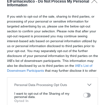
ElFarmaceutico -
Do Not Process My Personal
Information
Repofarma, un repositorio en el que la industria puede
introducir todas las actualizaciones de sus vademécums
If you wish to opt-out of the sale, sharing to third parties, or
y ponerlo así a disposición de las farmacias.
processing of your personal or sensitive information for
targeted advertising by us, please use the below opt-out
Digitalizar con valores
section to confirm your selection. Please note that after your
El presidente de fedefarma, Vicenç J. Calduch, dio inicio
opt-out request is processed you may continue seeing
a la Trobada incidiendo en el objetivo de la cooperativa
interest-based ads based on personal information utilized by
de aportar valor a la farmacia reforzando su perfil
us or personal information disclosed to third parties prior to
your opt-out. You may separately opt-out of the further
sanitario y ayudándola a ser más rentable. En esta línea,
disclosure of your personal information by third parties on the
recordó que para conseguir estos objetivos «la
IAB’s list of downstream participants. This information may
cooperativa cuenta con unos valores: la defensa de la
also be disclosed by us to third parties on the
IAB’s List of
profesión, la orientación al servicio, la innovación, el
Downstream Participants
that may further disclose it to other
retorno a la sociedad… valores diferenciales y alineados
third parties.
con los de la farmacia».
Personal Data Processing Opt Outs
Desde esta perspectiva, Vicenç J. Calduch señaló que,
I want to opt-out of the Sharing of my
como partner integral de la farmacia, fedefarma
personal data.
Opted In
también busca soluciones para anticipar a la farmacia