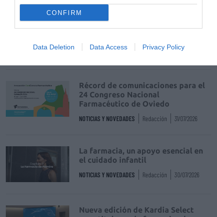
CONFIRM
La venta online de medicamentos
de uso humano: seguridad y
trazabilidad
Data Deletion
Data Access
Privacy Policy
DIGITAL
Isabel Marín Moral
28/07/2026
Récord de comunicaciones para el
24 Congreso Nacional
Farmacéutico de Oviedo
NOTICIAS Y NOVEDADES
Redacción
31/07/2026
La farmacia, un apoyo esencial en
el cuidado infantil
NOTICIAS Y NOVEDADES
Redacción
30/07/2026
Nueva edición de Kardia Select