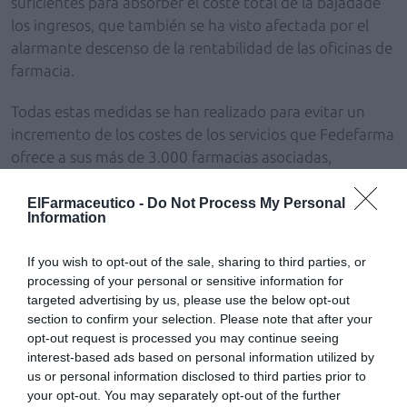
suficientes para absorber el coste total de la bajadade
los ingresos, que también se ha visto afectada por el
alarmante descenso de la rentabilidad de las oficinas de
farmacia.
Todas estas medidas se han realizado para evitar un
incremento de los costes de los servicios que Fedefarma
ofrece a sus más de 3.000 farmacias asociadas,
conscientes de que más de 40 de ellas tienen
suspendida la distribución por falta de pago de los
ElFarmaceutico -
Do Not Process My Personal
Information
productos y que un número muy elevado se han visto
obligadas a iniciar procesos de concurso de acreedores.
If you wish to opt-out of the sale, sharing to third parties, or
processing of your personal or sensitive information for
targeted advertising by us, please use the below opt-out
section to confirm your selection. Please note that after your
Voluntad negociadora
opt-out request is processed you may continue seeing
interest-based ads based on personal information utilized by
La Federación Farmacéutica asume este proceso de ERE
us or personal information disclosed to third parties prior to
con una total voluntad de negociación con los
your opt-out. You may separately opt-out of the further