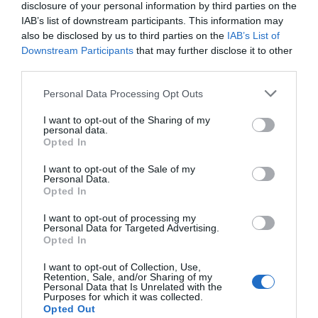
representantes de los trabajadores. El equipo directivo
disclosure of your personal information by third parties on the
IAB’s list of downstream participants. This information may
desea llegar a los acuerdos oportunos para que esta
also be disclosed by us to third parties on the
IAB’s List of
acción lleve a Fedefarma a consolidar, todavía más, su
Downstream Participants
that may further disclose it to other
posición para afrontar el futuro del sector, el cual viene
third parties.
determinado por una total incertidumbre.
Personal Data Processing Opt Outs
Añadir
El Farmacéutico
como fuente preferida
I want to opt-out of the Sharing of my
personal data.
de Google de forma gratuita
Opted In
Mantente informado con las últimas noticias de actualidad.
ACTIVAR AHORA
I want to opt-out of the Sale of my
Personal Data.
Opted In
Tags
I want to opt-out of processing my
Personal Data for Targeted Advertising.
Opted In
Fedefarma
ERE
I want to opt-out of Collection, Use,
Retention, Sale, and/or Sharing of my
Personal Data that Is Unrelated with the
Purposes for which it was collected.
Destacados
Opted Out