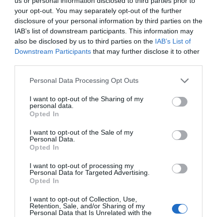
us or personal information disclosed to third parties prior to
El equipo de Farmaconsulting en Vitoria participó en el acto
your opt-out. You may separately opt-out of the further
disclosure of your personal information by third parties on the
IAB’s list of downstream participants. This information may
also be disclosed by us to third parties on the
IAB’s List of
El alcalde agradeció la apuesta de esta firma referente
Downstream Participants
that may further disclose it to other
en el sector farmacéutico por levantar su sede en
third parties.
Vitoria-Gasteiz, «fieles a vuestras raíces y a unos valores
Personal Data Processing Opt Outs
compartidos por este Ayuntamiento y por esta ciudad:
la conciencia por un futuro sostenible de nuestro
I want to opt-out of the Sharing of my
entorno y de nuestro planeta como eje en la transición
personal data.
Opted In
de Vitoria-Gasteiz de una ciudad verde hacia la
economía verde». Gorka Urtaran destacó que «en
I want to opt-out of the Sale of my
Personal Data.
tiempos de incertidumbre es una muy buena noticia
Opted In
para la ciudad y el territorio la consolidación y
proyección a futuro de una iniciativa empresarial».
I want to opt-out of processing my
Personal Data for Targeted Advertising.
Opted In
También hubo oportunidad para que todos los
I want to opt-out of Collection, Use,
presentes pudieran visualizar cómo será el futuro
Retention, Sale, and/or Sharing of my
edificio a través de realidad virtual. Tras esta
Personal Data that Is Unrelated with the