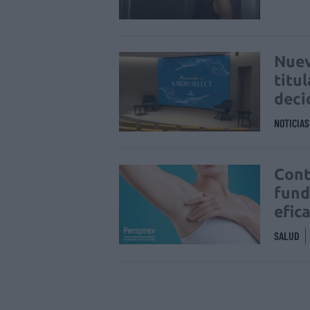
Nuev
titu
deci
NOTICIA
Cont
fund
efic
SALUD