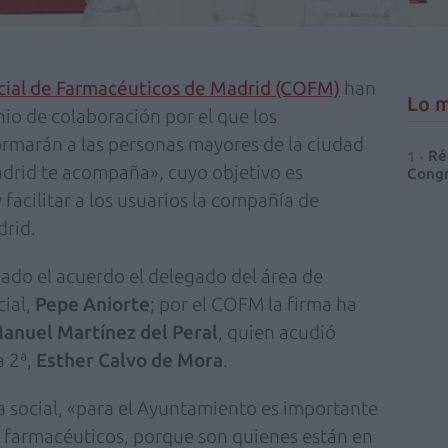
cial de Farmacéuticos de Madrid (COFM)
han
Lo m
io de colaboración por el que los
ormarán a las personas mayores de la ciudad
Ré
drid te acompaña», cuyo objetivo es
Congr
facilitar a los usuarios la compañía de
drid.
mado el acuerdo el delegado del área de
cial,
Pepe Aniorte
; por el COFM la firma ha
anuel Martínez del Peral
, quien acudió
a 2ª,
Esther Calvo de Mora
.
a social, «para el Ayuntamiento es importante
s farmacéuticos, porque son quienes están en