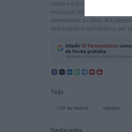
compra o acudir a consulta médi
municipal Voluntarios por Madri
desempeñar su labor. Actualment
descargado la aplicación y, por 
Añadir
El Farmacéutico
como 
de forma gratuita
Mantente informado con las últimas no
Tags
COF de Madrid
soledad
Destacados