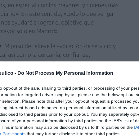
os, en especial con los mayores, y quienes más
 diario». En este sentido, «todo lo que venga
o nos ayudará a lograr el objetivo que
mayor solo en Madrid».
OFM puso de relieve la «vocación de servicio y
a, así como la cercanía, confianza,
izado que prestan los farmacéuticos a
edad». «Los profesionales sanitarios de las
utico -
Do Not Process My Personal Information
Manuel Martínez del Peral– somos el resorte
to opt-out of the sale, sharing to third parties, or processing of your per
anía estamos las 24 horas disponibles para
formation for targeted advertising by us, please use the below opt-out s
jecida y polimedicada que vive, además, el
r selection. Please note that after your opt-out request is processed y
eing interest-based ads based on personal information utilized by us or
disclosed to third parties prior to your opt-out. You may separately opt-
 se compromete a una campaña de difusión e
losure of your personal information by third parties on the IAB’s list of
. This information may also be disclosed by us to third parties on the
IA
e acompaña» entre sus colegiados, con el
Participants
that may further disclose it to other third parties.
seen colaboren a su vez en dar a conocer el