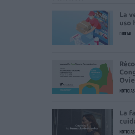
La v
uso 
DIGITAL
Réco
Cong
Ovi
NOTICIA
La f
cuid
NOTICIA