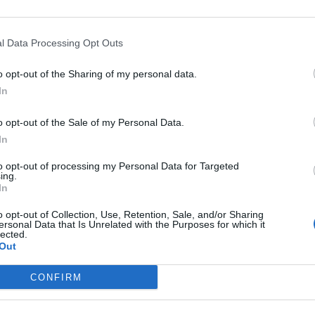
res. Asimismo, se abre la puerta a estudiar
en acciones orientadas hacia personas
l Data Processing Opt Outs
o opt-out of the Sharing of my personal data.
e compromete a impartir unas sesiones de
In
 deseen participar en el proyecto y a emitir
o opt-out of the Sale of my Personal Data.
reditativo, así como a proporcionar los
In
 conocer «Madrid te acompaña»: folletos,
to opt-out of processing my Personal Data for Targeted
 facilitará al COFM la información necesaria
ing.
In
o opt-out of Collection, Use, Retention, Sale, and/or Sharing
» es posible gracias a una aplicación móvil
ersonal Data that Is Unrelated with the Purposes for which it
lected.
 Organismo Autónomo Informática del
Out
Esta
app
permite a los usuarios –cualquier
CONFIRM
drid– solicitar la compañía de un voluntario
 dar un paseo, ir al cine o al teatro, hacer la