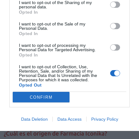
I want to opt-out of the Sharing of my
compromiso con la farmacia, además de seguir
personal data.
mejorando las condiciones vigentes para aumentar
Opted In
la competitividad y la rentabilidad global de cada
I want to opt-out of the Sale of my
farmacia".
Personal Data.
Opted In
Defensa del modelo farmacéutico actual
I want to opt-out of processing my
Como señalan, otra de las prioridades de este nuevo
Personal Data for Targeted Advertising.
Opted In
grupo de farmacias es "
proteger, reforzar y defender
el modelo farmacéutico actual
, basado en la
I want to opt-out of Collection, Use,
Retention, Sale, and/or Sharing of my
titularidad farmacéutica, la capilaridad territorial y el rol
Personal Data that Is Unrelated with the
Purposes for which it was collected.
sanitario del farmacéutico". Desde esta visión, el grupo
Opted Out
busca "situar a
la farmacia en el centro de la
cadena sanitaria como un actor esencial para la salud
CONFIRM
de las personas
, ofreciendo a los farmacéuticos un
acompañamiento integral y cercano, basado en la
Data Deletion
Data Access
Privacy Policy
transparencia y la profesionalidad".
¿Cuál es el origen de Farmacia Iconika?