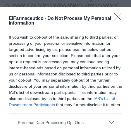
un "modelo de colaboración abierto y transparente"
con la industria para impulsar la rentabilidad de la
ElFarmaceutico -
Do Not Process My Personal
farmacia. Actualmente,
la red ya trabaja con más de 50
Information
laboratorios
con acuerdos activos y
condiciones competitivas, con un enfoque basado en
If you wish to opt-out of the sale, sharing to third parties, or
claridad, comparabilidad y orientación a resultados. De
processing of your personal or sensitive information for
este modo -explican- "a través de estas palancas y con
targeted advertising by us, please use the below opt-out
section to confirm your selection. Please note that after your
un acompañamiento integral a cargo de los asesores
opt-out request is processed you may continue seeing
comerciales,
ofrecemos a las farmacias un
interest-based ads based on personal information utilized by
margen superior a la media del mercado
lo que se
us or personal information disclosed to third parties prior to
traduce también, en una rentabilidad superior a la
your opt-out. You may separately opt-out of the further
media del sector".
disclosure of your personal information by third parties on the
IAB’s list of downstream participants. This information may
En este sentido, añaden que cada farmacia mantiene la
also be disclosed by us to third parties on the
IAB’s List of
Downstream Participants
that may further disclose it to other
libertad de elección y decide con qué
third parties.
laboratorios trabajar y con qué intensidad
: "Farmacia
Iconika sigue incorporando a
nuevos socios
Personal Data Processing Opt Outs
estratégicos y comprometidos
para garantizar el