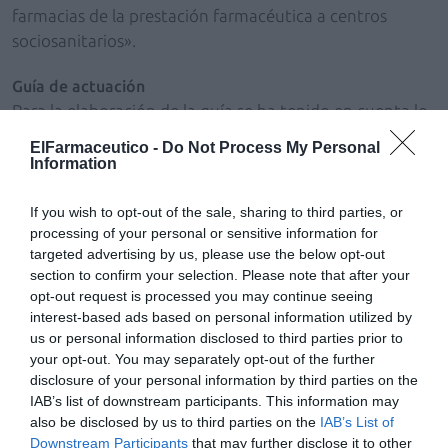
farmacias de la prestación farmacéutica a centros
sociosanitarios».
Guía de actuación
Para la elaboración de la guía se ha tenido en cuenta lo
establecido en el artículo 6 del Real Decreto ley
ElFarmaceutico -
Do Not Process My Personal
16/2012 en el que se recoge que será obligatorio el
Information
establecimiento de un servicio de farmacia hospitalaria
propio en todos los hospitales y centros psiquiátricos de
If you wish to opt-out of the sale, sharing to third parties, or
processing of your personal or sensitive information for
cien o más camas, así como en los centros de asistencia
targeted advertising by us, please use the below opt-out
social con este mismo número de camas en régimen de
section to confirm your selection. Please note that after your
asistidos.
opt-out request is processed you may continue seeing
interest-based ads based on personal information utilized by
Esta normativa establece, además, que los centros
us or personal information disclosed to third parties prior to
hospitalarios, los centros de asistencia social que
your opt-out. You may separately opt-out of the further
presten asistencia sanitaria específica y los centros
disclosure of your personal information by third parties on the
IAB’s list of downstream participants. This information may
psiquiátricos que no cuenten con un servicio de
also be disclosed by us to third parties on the
IAB’s List of
farmacia hospitalaria propio y que no estén obligados a
Downstream Participants
that may further disclose it to other