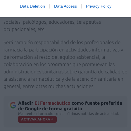
Data Deletion
Data Access
Privacy Policy
de profesionales que forman parte del equipo
multidisciplinar: médicos, enfermeros, trabajadores
sociales, psicólogos, educadores, terapeutas
ocupacionales, etc.
Será también responsabilidad de los profesionales de
farmacia la participación en actividades informativas y
de formación al resto del equipo asistencial, la
colaboración en los programas que promuevan las
administraciones sanitarias sobre garantía de calidad de
la asistencia farmacéutica y de la atención sanitaria en
general, entre otras muchas actuaciones.
Añadir
El Farmacéutico
como fuente preferida
de Google de forma gratuita
Mantente informado con las últimas noticias de actualidad.
ACTIVAR AHORA