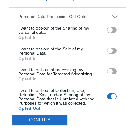
tenerlo dispondrán de un depósito, que estará
third parties.
vinculado a un servicio de farmacia del área sanitaria y
Personal Data Processing Opt Outs
bajo la responsabilidad del jefe de servicio, en el caso de
los hospitales del sector público; y a una oficina de
I want to opt-out of the Sharing of my
farmacia establecida en la misma zona farmacéutica o a
personal data.
Opted In
un servicio de farmacia hospitalaria, en el supuesto de
que se trate de un hospital del sector privado.
I want to opt-out of the Sale of my
Personal Data.
Opted In
Esta guía recoge las funciones a realizar con carácter
general por los farmacéuticos: adquisición, custodia,
I want to opt-out of processing my
Personal Data for Targeted Advertising.
conservación y dispensación de los medicamentos,
Opted In
productos sanitarios y dietoterápicos, así como la
I want to opt-out of Collection, Use,
vigilancia y control de las recetas médicas o la
Retention, Sale, and/or Sharing of my
elaboración de fórmulas magistrales y de preparados
Personal Data that Is Unrelated with the
Purposes for which it was collected.
oficinales.
Opted Out
Asimismo, los farmacéuticos de los centros
CONFIRM
sociosanitarios o residenciales deberán estar en
permanente coordinación y colaboración con el resto