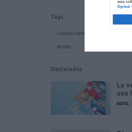
was col
Opted 
Tags
Consejo General de Colegios Farmac
BioSim
Medicina TV
Destacados
La v
uso 
DIGITAL