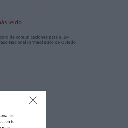
ás leído
cord de comunicaciones para el 24
eso Nacional Farmacéutico de Oviedo
sonal or
ection to
ou may