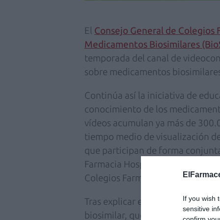
El
Consejo General de Colegios 
Medicamentos Biosimilares (Bio
temporada del canal de videoco
sobre medicamentos biosimilares
Continúa así la iniciativa de edu
conocimiento de los medicamento
vídeos acumulan ya más de 300.0
tiempo medio de visualización d
que participan de forma conjunta 
Farmacia Hospitalaria y de Ofici
ElFarmace
Colegios Farmacéuticos.
If you wish 
Tras explicar en la primera tem
sensitive in
biosimilar, qué aportan al sistema
confirm you