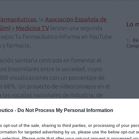
Farmacéuticos
, la
Asociación Española de
Lo m
Sim)
y
Medicina TV
lanzan una segunda
nsejos Tu Farmacéutico Informa en YouTube
Ré
 y farmacia.
Congr
cación sanitaria centrada en fomentar el
s biosimilares entre la sociedad, cuyos
00 visualizaciones con un porcentaje de
el 68%. Un proyecto de videoconsejos en el
las vocalías nacionales de Industria, de
na de Farmacia del Consejo General de
utico -
Do Not Process My Personal Information
to opt-out of the sale, sharing to third parties, or processing of your per
porada qué es un medicamento biológico
formation for targeted advertising by us, please use the below opt-out s
 sanitario, en qué se diferencia un biosimilar
r selection. Please note that after your opt-out request is processed y