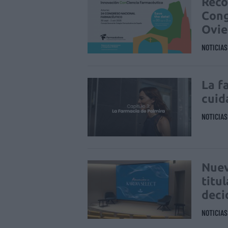
Réco
Cong
Ovi
NOTICIA
La f
cuid
NOTICIA
Nuev
titu
deci
NOTICIA