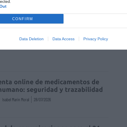
lected.
Out
CONFIRM
éuticos
videoconsejos de salud
Data Deletion
Data Access
Privacy Policy
enta online de medicamentos de
humano: seguridad y trazabilidad
Isabel Marín Moral
28/07/2026