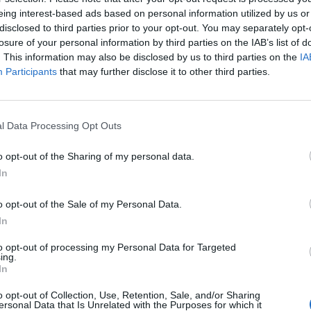
rincipales mitos sobre este tipo de
eing interest-based ads based on personal information utilized by us or
disclosed to third parties prior to your opt-out. You may separately opt-
 segunda temporada estará enfocada en la
losure of your personal information by third parties on the IAB’s list of
biosimilares disponibles para el tratamiento
. This information may also be disclosed by us to third parties on the
IA
n la artritis, el cáncer, la psoriasis, la
Participants
that may further disclose it to other third parties.
erosa, la diabetes y la trombosis.
amentos biosimilares que, además de en
l Data Processing Opt Outs
s principales redes sociales con los hashtag
o opt-out of the Sharing of my personal data.
macéuticoInforma. El primer videoconsejo de
In
lares en artritis adalimumab, etanercept e
o opt-out of the Sale of my Personal Data.
In
fuente preferida de Google
to opt-out of processing my Personal Data for Targeted
ACTIVAR AHORA
ing.
ticias de actualidad.
In
o opt-out of Collection, Use, Retention, Sale, and/or Sharing
ersonal Data that Is Unrelated with the Purposes for which it