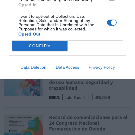
Opted In
Tags
I want to opt-out of Collection, Use,
Retention, Sale, and/or Sharing of my
Laboratorios Cinfa
Personal Data that Is Unrelated with the
Purposes for which it was collected.
Opted Out
Farmacéuticos Sin Fronteras de España
CONFIRM
Destacados
Data Deletion
Data Access
Privacy Policy
La venta online de medicamentos
de uso humano: seguridad y
trazabilidad
DIGITAL
Isabel Marín Moral
28/07/2026
Récord de comunicaciones para el
24 Congreso Nacional
Farmacéutico de Oviedo