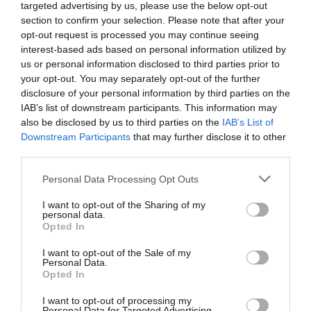
«En Cinfa estamos convencidos del importante papel
targeted advertising by us, please use the below opt-out
section to confirm your selection. Please note that after your
que desarrollarán estos farmacéuticos dentro de los
opt-out request is processed you may continue seeing
proyectos donde realicen las prácticas y, por supuesto,
interest-based ads based on personal information utilized by
en aquellos lugares donde trabajen en el futuro».
us or personal information disclosed to third parties prior to
your opt-out. You may separately opt-out of the further
Los términos generales de las subvenciones se han
disclosure of your personal information by third parties on the
establecido a través de dos tipos de becas. La primera
IAB’s list of downstream participants. This information may
cubrirá la formación académica impartida en el curso de
also be disclosed by us to third parties on the
IAB’s List of
Downstream Participants
that may further disclose it to other
especialización en cooperación farmacéutica y la
third parties.
segunda financiará el Programa de Prácticas en Terreno.
El 100% de los alumnos que accedan a las prácticas en
Personal Data Processing Opt Outs
el terreno serán beneficiarios de la beca.
I want to opt-out of the Sharing of my
personal data.
Opted In
Añadir
El Farmacéutico
como fuente preferida
de Google de forma gratuita
I want to opt-out of the Sale of my
Mantente informado con las últimas noticias de actualidad.
Personal Data.
ACTIVAR AHORA
Opted In
I want to opt-out of processing my
Personal Data for Targeted Advertising.