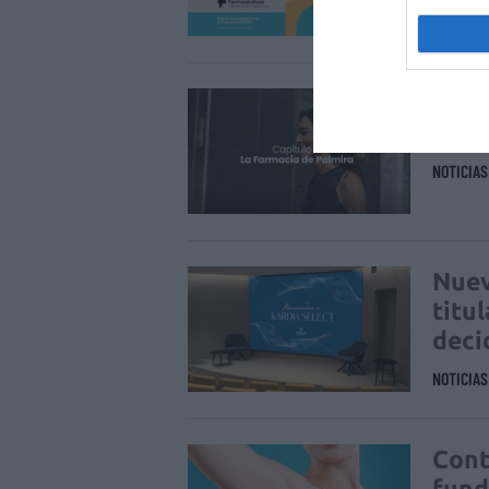
NOTICIA
La f
cuid
NOTICIA
Nuev
titu
deci
NOTICIA
Cont
fund