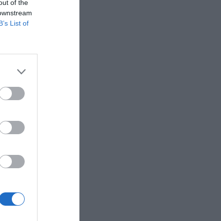
out of the
 downstream
B’s List of