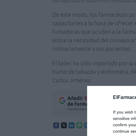
más integral y que ha buscado formar a profesionales sa
De este modo, los farmacéuticos 
capacitarles a la hora de ofrecer
fumadoras que acuden a la farma
sobre la necesidad del consejo a
rutinariamente a sus pacientes.
El taller ha sido impartido por l
humo de tabaco» y enfermera, Ma
Carlos Jiménez.
ElFarmace
Añadir
El Farmacéutico
como 
de forma gratuita
Mantente informado con las últimas no
If you wish 
sensitive in
confirm you
continue se