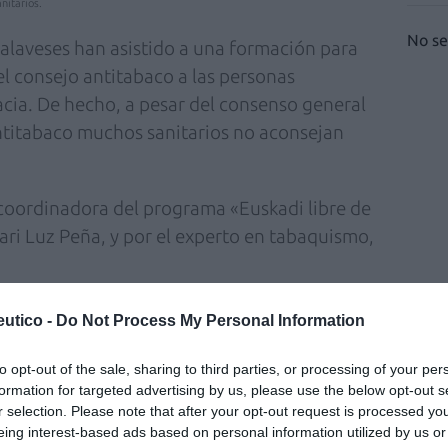
nitarios.
No se
alaveses han asistido a una formación para
 el consejo antitabaco a las personas
cia. De hecho, a pesar del consenso general
ntitabaco muchos sanitarios no aconsejan
a coordinadora del programa «Euskadi libre de
ri Luz Peña, y por el experto en tabaquismo,
utico -
Do Not Process My Personal Information
fuente preferida de Google
ACTIVAR AHORA
ticias de actualidad.
to opt-out of the sale, sharing to third parties, or processing of your per
formation for targeted advertising by us, please use the below opt-out s
r selection. Please note that after your opt-out request is processed y
eing interest-based ads based on personal information utilized by us or