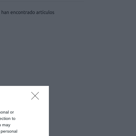
 han encontrado artículos
sonal or
ection to
ou may
 personal