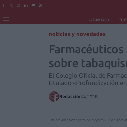
ACTUALIDAD
TU F
noticias y novedades
Farmacéuticos 
sobre tabaquis
El Colegio Oficial de Farma
titulado «Profundización en
Redacción
24/01/2013
Esta actividad forma parte del proyecto «Euskadi libre 