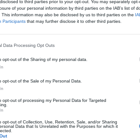
disclosed to third parties prior to your opt-out. You may separately opt-
losure of your personal information by third parties on the IAB’s list of
. This information may also be disclosed by us to third parties on the
IA
Participants
that may further disclose it to other third parties.
 Álava
tabaquismo
l Data Processing Opt Outs
o opt-out of the Sharing of my personal data.
enta online de medicamentos de
In
humano: seguridad y trazabilidad
o opt-out of the Sale of my Personal Data.
Isabel Marín Moral
28/07/2026
In
to opt-out of processing my Personal Data for Targeted
ing.
In
rd de comunicaciones para el 24
o opt-out of Collection, Use, Retention, Sale, and/or Sharing
reso Nacional Farmacéutico de
ersonal Data that Is Unrelated with the Purposes for which it
lected.
edo
Out