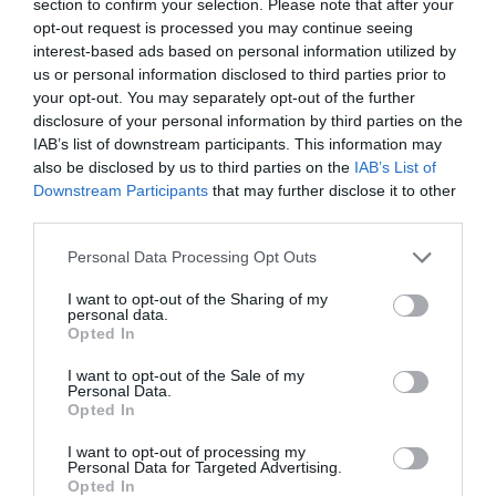
section to confirm your selection. Please note that after your
• Extracto de tisochysis lutea, un alga unicelular para
opt-out request is processed you may continue seeing
quemar la grasa.
interest-based ads based on personal information utilized by
• Zanahoria, hidratante y con efecto antioxidante.
us or personal information disclosed to third parties prior to
your opt-out. You may separately opt-out of the further
• Vitamina E, que suaviza y mejora la textura de la piel.
disclosure of your personal information by third parties on the
• Malakita, una fuente mineral de acción detox, que
IAB’s list of downstream participants. This information may
combate la polución y repara los tejidos.
also be disclosed by us to third parties on the
IAB’s List of
• Manteca de karité, de acción antiinflamatoria y
Downstream Participants
that may further disclose it to other
cicatrizante.
third parties.
• Factor de crecimiento epitelial de origen vegetal (FCE),
Personal Data Processing Opt Outs
que aumenta las defensas y la regeneración de la piel y
alisa las arrugas.
I want to opt-out of the Sharing of my
personal data.
Opted In
Se comercializa en el mercado con un P.V.P. de 36,90 €.
I want to opt-out of the Sale of my
Personal Data.
Añadir
El Farmacéutico
como fuente preferida
Opted In
de Google de forma gratuita
Mantente informado con las últimas noticias de actualidad.
I want to opt-out of processing my
Personal Data for Targeted Advertising.
ACTIVAR AHORA
Opted In