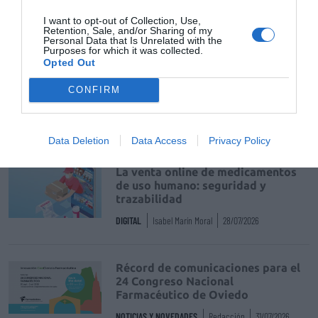
I want to opt-out of Collection, Use,
Retention, Sale, and/or Sharing of my
Personal Data that Is Unrelated with the
Tags
Purposes for which it was collected.
Opted Out
dermocosmética natural
anticelulítico
CONFIRM
Destacados
Data Deletion
Data Access
Privacy Policy
La venta online de medicamentos
de uso humano: seguridad y
trazabilidad
DIGITAL
Isabel Marín Moral
28/07/2026
Récord de comunicaciones para el
24 Congreso Nacional
Farmacéutico de Oviedo
NOTICIAS Y NOVEDADES
Redacción
31/07/2026