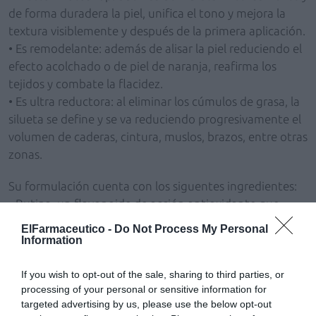
de forma duradera la piel, unifica el tono y mejora la
textura visiblemente y después de la primera aplicación.
• Es remodelante: además de alisar la piel reduciendo el
efecto acolchado o de piel de naranja, reafirma los
tejidos y combate la flacidez.
• Es ultra reductora: al eliminar los cúmulos de grasa, la
silueta se define y se va reduciendo progresivamente el
volumen de caderas, cintura, muslos, brazos, entre otras
zonas.
Su formulación cuenta con los siguentes ingredientes:
• Rutina, un flavonoide de acción antioxidante que
activa la circulación.
ElFarmaceutico -
Do Not Process My Personal
• Hesperidina con acción venotónica.
Information
• Ruscogenina, que activa el drenaje y es antiedema.
• Hiedra, que es antiinflamatoria, calmante y
If you wish to opt-out of the sale, sharing to third parties, or
processing of your personal or sensitive information for
descongestiva.
targeted advertising by us, please use the below opt-out
• Castaño de indias para mejorar la circulación.