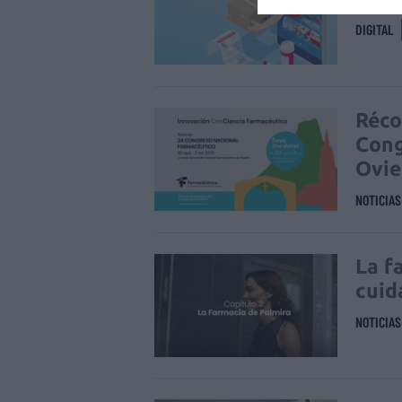
DIGITAL
Réco
Cong
Ovi
NOTICIA
La f
cuid
NOTICIA