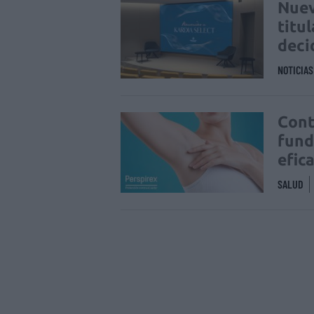
Nuev
titu
deci
NOTICIA
Cont
fund
efic
SALUD