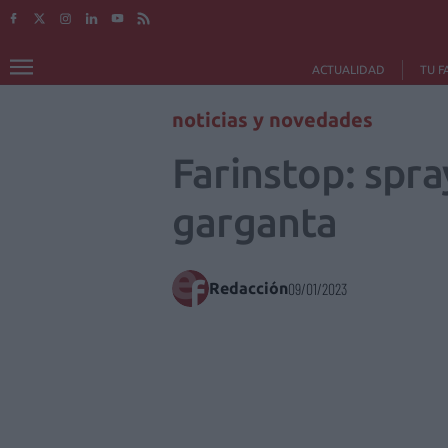
ACTUALIDAD
TU F
noticias y novedades
Farinstop: spray
garganta
Redacción
09/01/2023