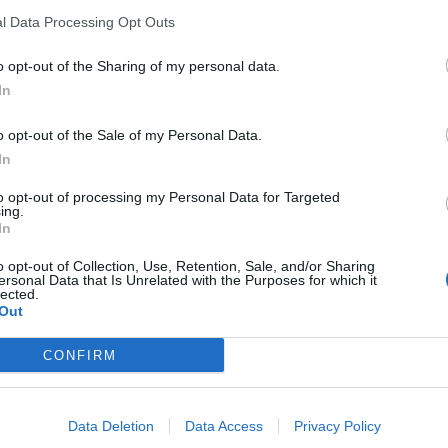
o en la garganta, de 1 a 6 veces al día.
l Data Processing Opt Outs
o opt-out of the Sharing of my personal data.
fuente preferida de Google
In
ACTIVAR AHORA
ticias de actualidad.
o opt-out of the Sale of my Personal Data.
In
to opt-out of processing my Personal Data for Targeted
ing.
In
o opt-out of Collection, Use, Retention, Sale, and/or Sharing
ersonal Data that Is Unrelated with the Purposes for which it
arganta
lected.
Out
CONFIRM
enta online de medicamentos de
Data Deletion
Data Access
Privacy Policy
humano: seguridad y trazabilidad