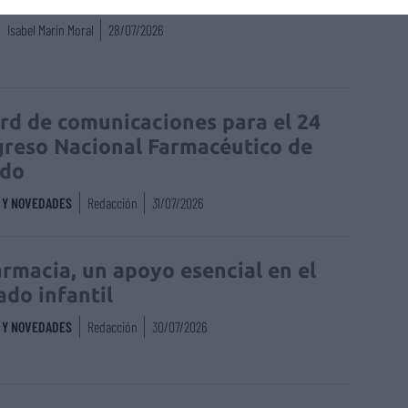
Isabel Marín Moral
28/07/2026
rd de comunicaciones para el 24
reso Nacional Farmacéutico de
edo
S Y NOVEDADES
Redacción
31/07/2026
armacia, un apoyo esencial en el
ado infantil
S Y NOVEDADES
Redacción
30/07/2026