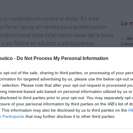
 su vademécum contra el dolor. En esta
Lo m
ución en spray sin receta para pulverización
omático local ante infecciones leves de la boca
Ré
 y sin fiebre en adultos y adolescentes
Congr
utico -
Do Not Process My Personal Information
®
p
contiene tres principios activos: lidocaína
to opt-out of the sale, sharing to third parties, or processing of your per
sico local; y amilmetacresol y alcohol 2,4-
formation for targeted advertising by us, please use the below opt-out s
icos. Con esta formulación, Farinstop® actúa
r selection. Please note that after your opt-out request is processed y
, para combatir la infección, y anestésica,
eing interest-based ads based on personal information utilized by us or
disclosed to third parties prior to your opt-out. You may separately opt-
losure of your personal information by third parties on the IAB’s list of
. This information may also be disclosed by us to third parties on the
IA
muy fácil de usar y permite hasta 153
Participants
that may further disclose it to other third parties.
da entre los 12 y 15 años es de 2 pulsaciones
 4 veces al día. A partir de los 15 años se