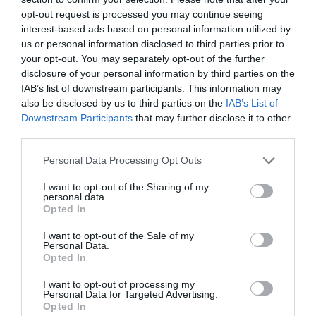
Uso de probióticos en pediatría.
opt-out request is processed you may continue seeing
Microbiota y sistema inmune. Uso de probióticos en
interest-based ads based on personal information utilized by
la población sana.
us or personal information disclosed to third parties prior to
Empleo de probióticos en pacientes con patología
your opt-out. You may separately opt-out of the further
gastrointestinal.
disclosure of your personal information by third parties on the
Empleo de probióticos en patología de la mujer.
IAB’s list of downstream participants. This information may
Microbiota y probióticos en los deportistas.
also be disclosed by us to third parties on the
IAB’s List of
Microbiota, probióticos y prebióticos en el proceso de
Downstream Participants
that may further disclose it to other
envejecimiento.
third parties.
Efecto de los antibióticos y otros fármacos en la
Personal Data Processing Opt Outs
microbiota.
I want to opt-out of the Sharing of my
personal data.
Opted In
Módulos finales (por especialidad)
I want to opt-out of the Sale of my
Personal Data.
Empleo de probióticos por el médico.
Opted In
Uso de probióticos por el farmacéutico.
I want to opt-out of processing my
Uso de probióticos por dietistas-nutricionistas.
Personal Data for Targeted Advertising.
Opted In