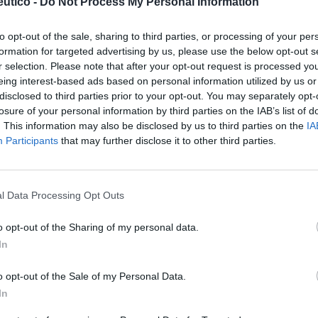
utico -
Do Not Process My Personal Information
rlamento regional casi 5.000 firmas para
l proyecto y contar con el apoyo de las
to opt-out of the sale, sharing to third parties, or processing of your per
formation for targeted advertising by us, please use the below opt-out s
 cámara.
r selection. Please note that after your opt-out request is processed y
eing interest-based ads based on personal information utilized by us or
fuente preferida de Google
disclosed to third parties prior to your opt-out. You may separately opt-
ACTIVAR AHORA
losure of your personal information by third parties on the IAB’s list of
ticias de actualidad.
. This information may also be disclosed by us to third parties on the
IA
Participants
that may further disclose it to other third parties.
l Data Processing Opt Outs
o opt-out of the Sharing of my personal data.
In
Extremadura
o opt-out of the Sale of my Personal Data.
In