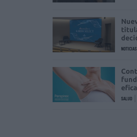
Nuev
titu
deci
NOTICIA
Cont
fund
efic
SALUD