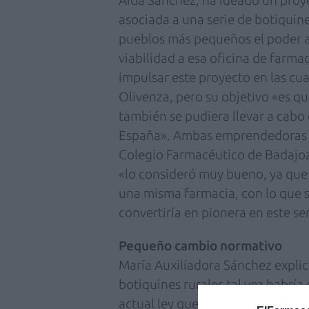
Aida Sánchez, ha ideado un proy
asociada a una serie de botiquines
pueblos más pequeños el poder a
viabilidad a esa oficina de farm
impulsar este proyecto en las cu
Olivenza, pero su objetivo «es q
también se pudiera llevar a cabo 
España». Ambas emprendedoras ha
Colegio Farmacéutico de Badajoz
«lo consideró muy bueno, ya que
una misma farmacia, con lo que s
convertiría en pionera en este se
Pequeño cambio normativo
María Auxiliadora Sánchez explicó
botiquines rurales tal vez habría
actual ley que regula estos esta