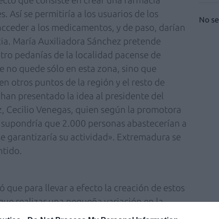
ecto que consiste en crear una farmacia
. Así se permitiría a los usuarios de los
No se
cceder a los medicamentos, y de paso, darían
acia. María Auxiliadora Sánchez pretende
atro pedanías de la localidad pacense de
ue no quede sólo en esta zona, sino que
en otros puntos de la región y el resto de
n presentado la idea al presidente del
, Cecilio Venegas, quien según la promotora
 supondría que 2.000 personas abastecerían a
e garantizaría su actividad». Extremadura se
ntido.
 que para llevar a efecto la creación de estos
 que realizar una pequeña variación en la
blecimientos. La farmacéutica ya ha