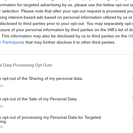
formation for targeted advertising by us, please use the below opt-out s
la farmacia física, carece. En este sentido, el
r selection. Please note that after your opt-out request is processed y
o de batalla que contrapone el mundo digital y
eing interest-based ads based on personal information utilized by us or
ante, y que desequilibra la balanza, frente a
disclosed to third parties prior to your opt-out. You may separately opt-
losure of your personal information by third parties on the IAB’s list of
el profesional farmacéutico y que, por
. This information may also be disclosed by us to third parties on the
IA
ión de compra. Es aquí donde surge el gran
Participants
that may further disclose it to other third parties.
se por un servicio con un componente más
algo más competitivo.
l Data Processing Opt Outs
o opt-out of the Sharing of my personal data.
es ha sido otro de los puntos que más interés
In
os presentes en la sala. De las cifras
o opt-out of the Sale of my Personal Data.
ores interesados en adquirir una farmacia en
In
ncia, siendo los principales lugares de
to opt-out of processing my Personal Data for Targeted
illa y Salamanca. Este porcentaje se sitúa muy
ing.
acional, donde los compradores atraídos en la
In