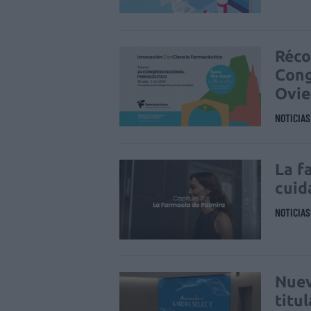
Réco
Cong
Ovi
NOTICIA
La f
cuid
NOTICIA
Nuev
titu