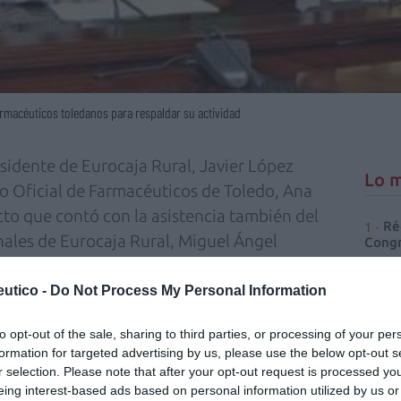
farmacéuticos toledanos para respaldar su actividad
esidente de Eurocaja Rural, Javier López
Lo m
io Oficial de Farmacéuticos de Toledo, Ana
to que contó con la asistencia también del
Ré
onales de Eurocaja Rural, Miguel Ángel
Congr
e del Colegio, Javier Jimeno, y de la
ía Jesús González.
utico -
Do Not Process My Personal Information
n beneficiarse del mismo los
to opt-out of the sale, sharing to third parties, or processing of your per
formation for targeted advertising by us, please use the below opt-out s
olegiados del Colegio Oficial de
r selection. Please note that after your opt-out request is processed y
o los empleados de dicho Colegio y de las
eing interest-based ads based on personal information utilized by us or