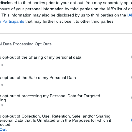
disclosed to third parties prior to your opt-out. You may separately opt-
losure of your personal information by third parties on the IAB’s list of
. This information may also be disclosed by us to third parties on the
IA
das en el convenio, cuya vigencia alcanza lo
Participants
that may further disclose it to other third parties.
uenta tesorera, inversión en activos fijos y de
o, financiación de circulante, leasing
os informáticos para el desarrollo de la
l Data Processing Opt Outs
a, etc.
o opt-out of the Sharing of my personal data.
do incorpora un apartado relativo a la
In
de recetas médicas subvencionadas por el
o opt-out of the Sale of my Personal Data.
 Mancha (Sescam).
In
to opt-out of processing my Personal Data for Targeted
fuente preferida de Google
ing.
ACTIVAR AHORA
In
ticias de actualidad.
o opt-out of Collection, Use, Retention, Sale, and/or Sharing
ersonal Data that Is Unrelated with the Purposes for which it
lected.
Out