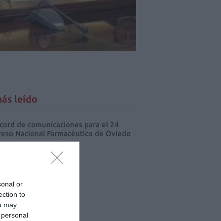
ás leído
cord de comunicaciones para el 24
eso Nacional Farmacéutico de Oviedo
sonal or
ection to
ou may
 personal