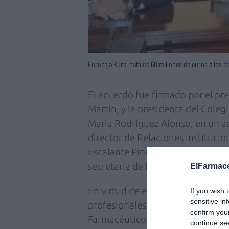
Eurocaja Rural habilita 60 millones de euros a los 
El acuerdo fue firmado por el pr
Martín, y la presidenta del Coleg
María Rodríguez Alonso, en un ac
director de Relaciones Instituci
Escalante Pinel; del vicepresident
secretaria de la institución, Mar
ElFarmace
En virtud de este convenio podrá
If you wish 
sensitive in
profesionalesque acrediten ser c
confirm you
Farmacéuticos de Toledo, así com
continue se