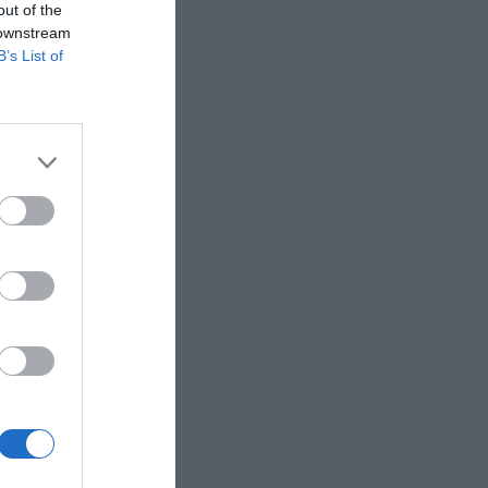
out of the
 downstream
B’s List of