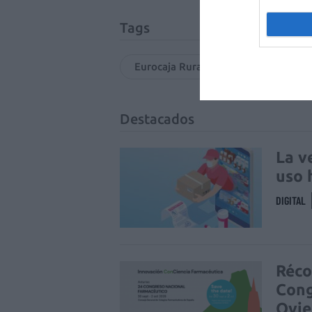
Tags
Eurocaja Rural
Colegio Oficia
Destacados
La v
uso 
DIGITAL
Réco
Cong
Ovi