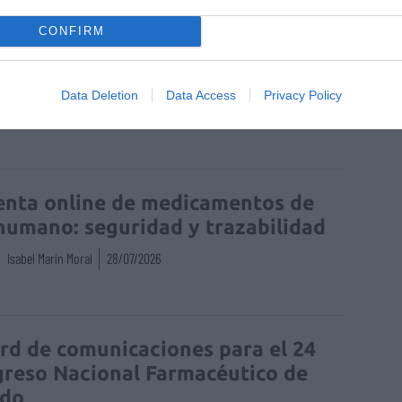
CONFIRM
l de Farmacéuticos de Toledo
Data Deletion
Data Access
Privacy Policy
enta online de medicamentos de
humano: seguridad y trazabilidad
Isabel Marín Moral
28/07/2026
rd de comunicaciones para el 24
reso Nacional Farmacéutico de
edo