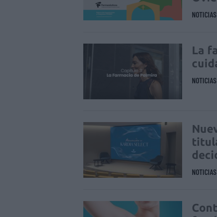
NOTICIA
La f
cuid
NOTICIA
Nuev
titu
deci
NOTICIA
Cont