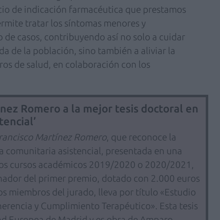
cio de indicación farmacéutica que prestamos
rmite tratar los síntomas menores y
 de casos, contribuyendo así no solo a cuidar
ida de la población, sino también a aliviar la
tros de salud, en colaboración con los
tínez Romero a la mejor tesis doctoral en
tencial’
rancisco Martínez Romero
, que reconoce la
ia comunitaria asistencial, presentada en una
los cursos académicos 2019/2020 o 2020/2021,
anador del primer premio, dotado con 2.000 euros
s miembros del jurado, lleva por título «Estudio
erencia y Cumplimiento Terapéutico». Esta tesis
dad Europea de Madrid y es obra de Amparo