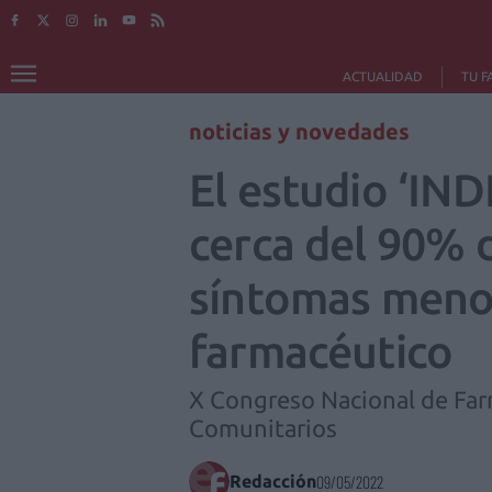
ACTUALIDAD
TU F
noticias y novedades
El estudio ‘IN
cerca del 90% d
síntomas menor
farmacéutico
X Congreso Nacional de Far
Comunitarios
Redacción
09/05/2022