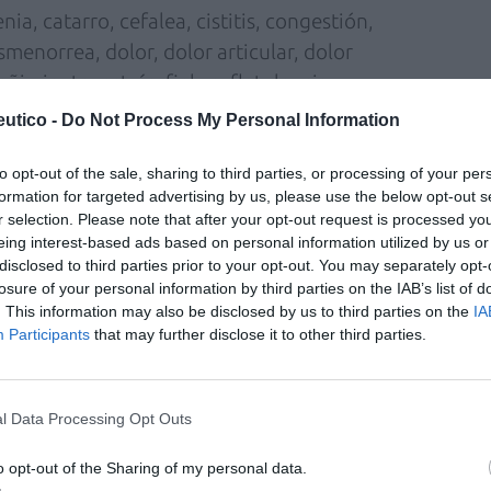
nia, catarro, cefalea, cistitis, congestión,
smenorrea, dolor, dolor articular, dolor
ñimiento, estrés, fiebre, flatulencia,
pes labial, hiperhidrosis, infección fúngica,
utico -
Do Not Process My Personal Information
aduras, pie de atleta, quemaduras, tapón de
tis, varices vómitos y otros.
to opt-out of the sale, sharing to third parties, or processing of your per
formation for targeted advertising by us, please use the below opt-out s
r selection. Please note that after your opt-out request is processed y
ás frecuentemente en la farmacia son los
eing interest-based ads based on personal information utilized by us or
r, la dermatitis y el insomnio, aunque el tipo
disclosed to third parties prior to your opt-out. You may separately opt-
oscila en función del rango de edad. Así, la
losure of your personal information by third parties on the IAB’s list of
. This information may also be disclosed by us to third parties on the
IA
es menores de 25 años tienen que ver con
Participants
that may further disclose it to other third parties.
os abundan las consultas relacionadas con el
encima de los 50 años, se disparan las
imiento, acidez, infección fúngica, ojo seco,
l Data Processing Opt Outs
ayoría de consultas de pacientes mayores de 75
o opt-out of the Sharing of my personal data.
mas que tienen que ver con la urticaria.