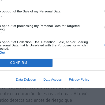
In
 registradas en el estudio (12.225) tienen que
o opt-out of the Sale of my Personal Data.
s, mientras que el resto (algo más del 13%)
In
da directa de un medicamento de indicación
to opt-out of processing my Personal Data for Targeted
. En el caso de las consultas, se produjo un
ing.
y en el caso de las demandas de un
In
erivaciones fue del 12,9%. En ambos casos la
o opt-out of Collection, Use, Retention, Sale, and/or Sharing
ersonal Data that Is Unrelated with the Purposes for which it
fue inferior a los cinco minutos.
lected.
Out
CONFIRM
o
Data Deletion
Data Access
Privacy Policy
es están relacionadas con síntomas que
ción, seguidos muy a distancia de síntomas
ente o la duración de estos síntomas. A través
utico detecta pacientes de riesgo que