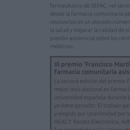
farmacéutico de SEFAC, «el servi
desde la farmacia comunitaria pe
resolverlos en un elevado número
la salud y mejorar la calidad de v
presión asistencial sobre los cen
médicos».
III premio ‘Francisco Mar
farmacia comunitaria asis
La tercera edición del premio
F
mejor tesis doctoral en farmac
universidad española durante 
ya tiene ganador. El trabajo g
y elegido por unanimidad por lo
REACT: Receta Electrónica, Adh
fue presentada en la Universi