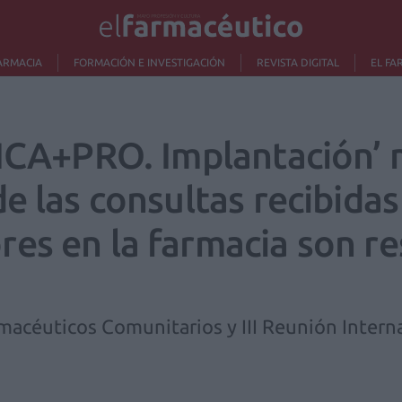
ARMACIA
FORMACIÓN E INVESTIGACIÓN
REVISTA DIGITAL
EL FA
DICA+PRO. Implantación’
e las consultas recibida
es en la farmacia son re
macéuticos Comunitarios y III Reunión Intern