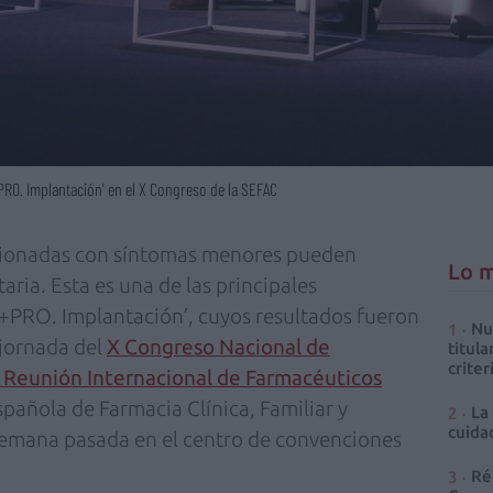
PRO. Implantación' en el X Congreso de la SEFAC
acionadas con síntomas menores pueden
Lo m
aria. Esta es una de las principales
A+PRO. Implantación’, cuyos resultados fueron
Nu
jornada del
X Congreso Nacional de
titula
criter
I Reunión Internacional de Farmacéuticos
spañola de Farmacia Clínica, Familiar y
La
cuidad
semana pasada en el centro de convenciones
Ré