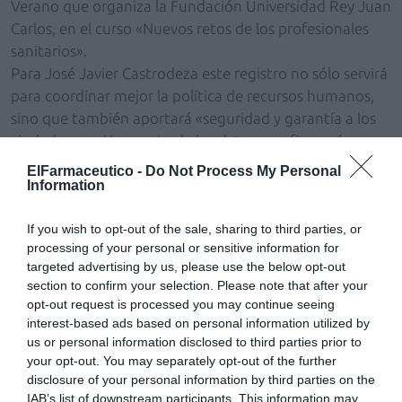
Verano que organiza la Fundación Universidad Rey Juan
Carlos, en el curso «Nuevos retos de los profesionales
sanitarios».
Para José Javier Castrodeza este registro no sólo servirá
para coordinar mejor la política de recursos humanos,
sino que también aportará «seguridad y garantía a los
ciudadanos». Una parte de los datos que figurarán en
este registro serán públicos y podrán ser consultados
ElFarmaceutico -
Do Not Process My Personal
por cualquier persona que lo necesite.
Information
En cuanto a las estimaciones de cuántas personas
forman parte del colectivo de profesionales de la salud
If you wish to opt-out of the sale, sharing to third parties, or
processing of your personal or sensitive information for
en España, Castrodeza ha manifestado que estarían
targeted advertising by us, please use the below opt-out
alrededor del millón de personas. Médicos y enfermeros
section to confirm your selection. Please note that after your
suponen prácticamente el 50% del registro con
opt-out request is processed you may continue seeing
207.000 y 239.000 personas respectivamente. Por su
interest-based ads based on personal information utilized by
parte, los farmacéuticos serían 59.000 y 29.000 los
us or personal information disclosed to third parties prior to
your opt-out. You may separately opt-out of the further
dentistas.
disclosure of your personal information by third parties on the
IAB’s list of downstream participants. This information may