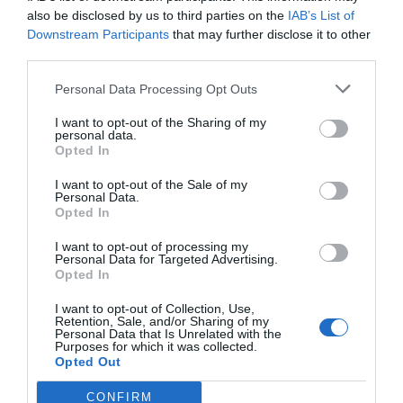
Añadir
El Farmacéutico
como fuente preferida
also be disclosed by us to third parties on the
IAB’s List of
de Google de forma gratuita
Downstream Participants
that may further disclose it to other
Mantente informado con las últimas noticias de actualidad.
third parties.
ACTIVAR AHORA
Personal Data Processing Opt Outs
I want to opt-out of the Sharing of my
personal data.
Tags
Opted In
I want to opt-out of the Sale of my
registro estatal de profesionales de salud
Personal Data.
Opted In
jose javier castrodeza
I want to opt-out of processing my
Personal Data for Targeted Advertising.
Opted In
Destacados
I want to opt-out of Collection, Use,
Retention, Sale, and/or Sharing of my
Personal Data that Is Unrelated with the
La venta online de medicamentos
Purposes for which it was collected.
Opted Out
de uso humano: seguridad y
trazabilidad
CONFIRM