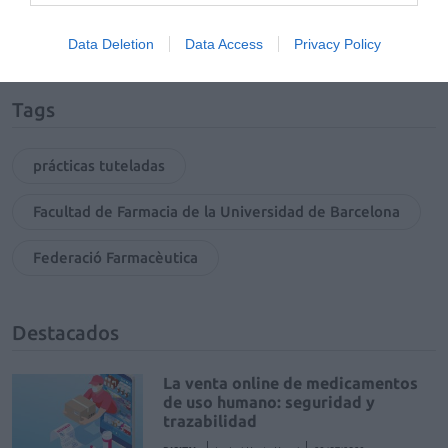
Mantente informado con las últimas noticias de actualidad.
ACTIVAR AHORA
Data Deletion
Data Access
Privacy Policy
Tags
prácticas tuteladas
Facultad de Farmacia de la Universidad de Barcelona
Federació Farmacèutica
Destacados
La venta online de medicamentos
de uso humano: seguridad y
trazabilidad