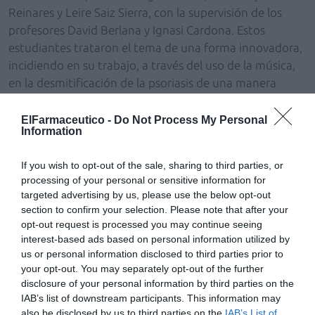
Reinares y Leire Saiz Sierra, con la supervisión de los
profesores David Berlana y Ignasi Cardona. Estos
estudiantes trataron el tema de una forma innovadora,
incidiendo en su trabajo, a través del uso de la música,
en la desmitificación de la psoriasis de una manera
educadora y original.
ElFarmaceutico -
Do Not Process My Personal
El objetivo de los premios es desarrollar un trabajo de
Information
educación farmacéutica dirigido a la población y
If you wish to opt-out of the sale, sharing to third parties, or
orientado a contribuir al uso efectivo y seguro de los
processing of your personal or sensitive information for
medicamentos por parte de los pacientes. Estos
targeted advertising by us, please use the below opt-out
trabajos quieren dotar a los alumnos de las
section to confirm your selection. Please note that after your
competencias transversales asignadas a su formación,
opt-out request is processed you may continue seeing
como el trabajo en equipo, creatividad, comunicación,
interest-based ads based on personal information utilized by
etc., además de las habilidades instrumentales
us or personal information disclosed to third parties prior to
your opt-out. You may separately opt-out of the further
relacionadas con la preparación de materiales
disclosure of your personal information by third parties on the
audiovisuales y educativos que contribuyan a consolidar
IAB’s list of downstream participants. This information may
la tarea educativa. Todos los componentes de los dos
also be disclosed by us to third parties on the
IAB’s List of