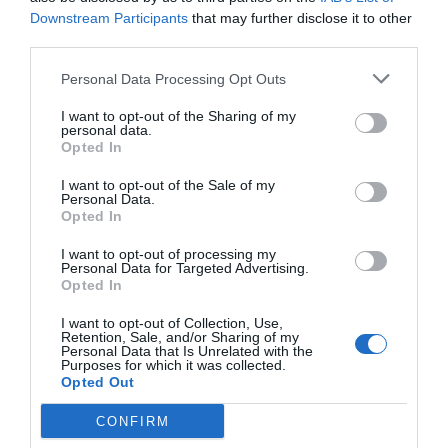
grupos ganadores recibieron como premio la inscripción
Downstream Participants
that may further disclose it to other
gratuita al programa de formación continuada 2017-
third parties.
2018, impulsado por fedefarma y que celebra su edición
Personal Data Processing Opt Outs
número 31.
I want to opt-out of the Sharing of my
personal data.
Durante el acto, los estudiantes del último curso del
Opted In
Grado de Farmacia tuvieron la oportunidad de
presentar el contenido y los objetivos de sus trabajos.
I want to opt-out of the Sale of my
Personal Data.
En esta ocasión, se contó con la participación de 14
Opted In
grupos. Otorgó los galardones un jurado integrado por
I want to opt-out of processing my
la Dra. Josefa Badia, vicedecana de Posgrado y
Personal Data for Targeted Advertising.
Doctorado; la Dra. Marian March, coordinadora general
Opted In
de la Unidad Docente de Estancias en Prácticas
I want to opt-out of Collection, Use,
Tuteladas, y Elisenda Casals, Florentina Botet y Josep
Retention, Sale, and/or Sharing of my
Personal Data that Is Unrelated with the
Maria Magrinyà en representación de fedefarma.
Purposes for which it was collected.
Opted Out
Añadir
El Farmacéutico
como fuente preferida
CONFIRM
de Google de forma gratuita