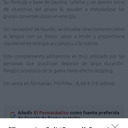
Su fórmula a base de
taurina, cafeína
y un aporte extra
de
vitaminas del grupo B
, ayudan a metabolizar las
grasas convirtiéndolas en energía.
Sin necesidad de líquido
, se disuelve directamente sobre
la lengua con un fresco
sabor a limón
y
proporciona
rápidamente energía al cuerpo y a la mente.
Este complemento alimenticio es muy utilizado por las
personas que practican deporte de larga duración.
Ningún producto de la gama tiene efecto dopping.
De venta en farmacias. P.V.P.Rec.: 8,60
€
(16 sobres).
Añadir
El Farmacéutico
como fuente preferida
de Google de forma gratuita
Mantente informado con las últimas noticias de actualidad.