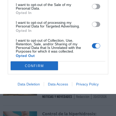
I want to opt-out of the Sale of my
Personal Data.
Récord de comunicaciones para el
Opted In
24 Congreso Nacional
Farmacéutico de Oviedo
I want to opt-out of processing my
Personal Data for Targeted Advertising.
NOTICIAS Y NOVEDADES
Redacción
31/07/2026
Opted In
I want to opt-out of Collection, Use,
Retention, Sale, and/or Sharing of my
La farmacia, un apoyo esencial en
Personal Data that Is Unrelated with the
Purposes for which it was collected.
el cuidado infantil
Opted Out
NOTICIAS Y NOVEDADES
Redacción
30/07/2026
CONFIRM
Nueva edición de Kardia Select
para titulares de farmacia: claves
Data Deletion
Data Access
Privacy Policy
para decidir con criterio
NOTICIAS Y NOVEDADES
Redacción
30/07/2026
Control de la hiperhidrosis: