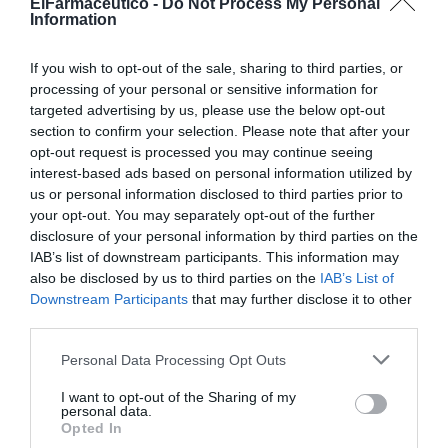
ElFarmaceutico -
ACTIVAR AHORA
Do Not Process My Personal
Information
If you wish to opt-out of the sale, sharing to third parties, or
Tags
processing of your personal or sensitive information for
targeted advertising by us, please use the below opt-out
section to confirm your selection. Please note that after your
complemento alimenticio
opt-out request is processed you may continue seeing
interest-based ads based on personal information utilized by
Dagravit Instant Energy
energía
us or personal information disclosed to third parties prior to
your opt-out. You may separately opt-out of the further
concentración
disclosure of your personal information by third parties on the
IAB’s list of downstream participants. This information may
also be disclosed by us to third parties on the
IAB’s List of
Downstream Participants
that may further disclose it to other
Destacados
third parties.
La venta online de medicamentos
Personal Data Processing Opt Outs
de uso humano: seguridad y
I want to opt-out of the Sharing of my
trazabilidad
personal data.
Opted In
DIGITAL
Isabel Marín Moral
28/07/2026