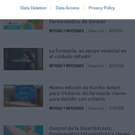
Data Deletion
Data Access
Privacy Policy
Récord de comunicaciones para el
24 Congreso Nacional
Farmacéutico de Oviedo
NOTICIAS Y NOVEDADES
Redacción
31/07/2026
La farmacia, un apoyo esencial en
el cuidado infantil
NOTICIAS Y NOVEDADES
Redacción
30/07/2026
Nueva edición de Kardia Select
para titulares de farmacia: claves
para decidir con criterio
NOTICIAS Y NOVEDADES
Redacción
30/07/2026
Control de la hiperhidrosis:
fundamentos terapéuticos y claves