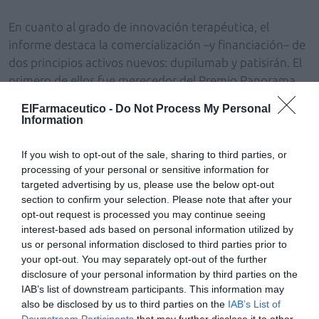
En cuanto al grado de innovación terapéutica, el
informe destaca la comercialización –y financiación– de
dos principios activos nuevos: dupilumab y patisirán. El
primero de ellos fue merecedor del Premio Panorama
2020, mientras que el patisirán recibió una mención de
ElFarmaceutico -
Do Not Process My Personal
honor. Y, por último, también se comercializaron
Information
medicamentos frente al cáncer de pulmón no
microcítico o el acné, entre otras patologías.
If you wish to opt-out of the sale, sharing to third parties, or
processing of your personal or sensitive information for
targeted advertising by us, please use the below opt-out
En la última década, se han incorporado un total de 251
section to confirm your selection. Please note that after your
principios activos nuevos. De ellos, hasta 46 han aparec
opt-out request is processed you may continue seeing
en medicamentos huérfanos, es decir, más de 1 de cada
interest-based ads based on personal information utilized by
principios activos nuevos. Si nos fijamos en el total de
us or personal information disclosed to third parties prior to
medicamentos, en los últimos diez años se han incorpo
your opt-out. You may separately opt-out of the further
9.221 presentaciones, lo que supone un 51,5%% del tot
actualmente disponibles, y han desaparecido 9.586, con
disclosure of your personal information by third parties on the
balance negativo de 365 formatos.
IAB’s list of downstream participants. This information may
also be disclosed by us to third parties on the
IAB’s List of
Downstream Participants
that may further disclose it to other