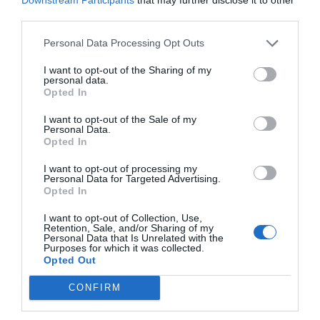
third parties.
Añadir
El Farmacéutico
como fuente preferida
de Google de forma gratuita
Personal Data Processing Opt Outs
Mantente informado con las últimas noticias de actualidad.
ACTIVAR AHORA
I want to opt-out of the Sharing of my
personal data.
Opted In
Tags
I want to opt-out of the Sale of my
Personal Data.
Opted In
patologías
principios activos
CGCOF
I want to opt-out of processing my
Personal Data for Targeted Advertising.
Opted In
Destacados
I want to opt-out of Collection, Use,
Retention, Sale, and/or Sharing of my
Personal Data that Is Unrelated with the
La venta online de medicamentos
Purposes for which it was collected.
Opted Out
de uso humano: seguridad y
trazabilidad
CONFIRM
DIGITAL
Isabel Marín Moral
28/07/2026